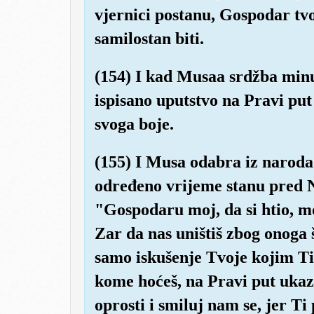
vjernici postanu, Gospodar tvoj
samilostan biti.
(154) I kad Musaa srdžba minu
ispisano uputstvo na Pravi put
svoga boje.
(155) I Musa odabra iz naroda
određeno vrijeme stanu pred Na
"Gospodaru moj, da si htio, mog
Zar da nas uništiš zbog onoga 
samo iskušenje Tvoje kojim Ti,
kome hoćeš, na Pravi put ukaz
oprosti i smiluj nam se, jer Ti 