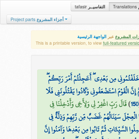
tafasir
التفاسيــر
Translations
Project parts
أجزاء المشروع
زات المشروع
عبر
الواجهة الرئيسية
This is a printable version, to view
full-featured versi
ا خَلَفْتُمُونِي مِن بَعْدِي ۖ أَعَجِلْتُمْ أَمْرَ رَبِّكُمْ
ُمَّ إِنَّ الْقَوْمَ اسْتَضْعَفُونِي وَكَادُوا يَقْتُلُونَنِي فَلَا
قَالَ رَبِّ اغْفِرْ لِي وَلِأَخِي وَأَدْخِلْنَا فِي
)
150
وا الْعِجْلَ سَيَنَالُهُمْ غَضَبٌ مِّن رَّبِّهِمْ وَذِلَّةٌ فِي
مِلُوا السَّيِّئَاتِ ثُمَّ تَابُوا مِن بَعْدِهَا وَآمَنُوا إِنَّ