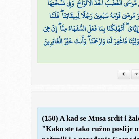
ُّوسَى الْغَضَبُ أَخَذَ الْأَلْوَاحَ ۖ وَفِي نُسْخَتِهَا
َ مُوسَىٰ قَوْمَهُ سَبْعِينَ رَجُلًا لِّمِيقَاتِنَا ۖ فَلَمَّا
َّايَ ۖ أَتُهْلِكُنَا بِمَا فَعَلَ السُّفَهَاءُ مِنَّا ۖ إِنْ هِيَ
ُّنَا فَاغْفِرْ لَنَا وَارْحَمْنَا ۖ وَأَنتَ خَيْرُ الْغَافِرِينَ
(150) A kad se Musa srdit i ža
"Kako ste tako ružno poslije o