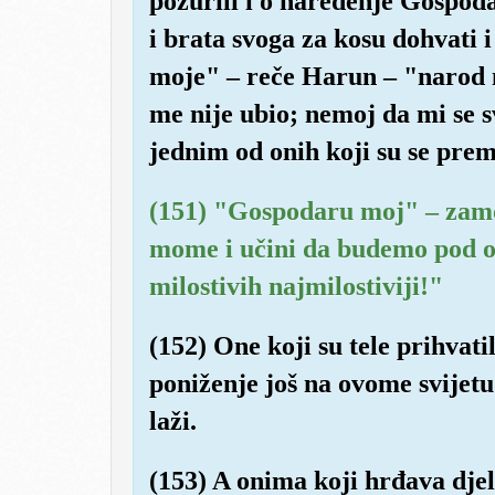
požurili i o naređenje Gospodar
i brata svoga za kosu dohvati 
moje" – reče Harun – "narod 
me nije ubio; nemoj da mi se 
jednim od onih koji su se prema
(151) "Gospodaru moj" – zamo
mome i učini da budemo pod ok
milostivih najmilostiviji!"
(152) One koji su tele prihvati
poniženje još na ovome svijet
laži.
(153) A onima koji hrđava djela