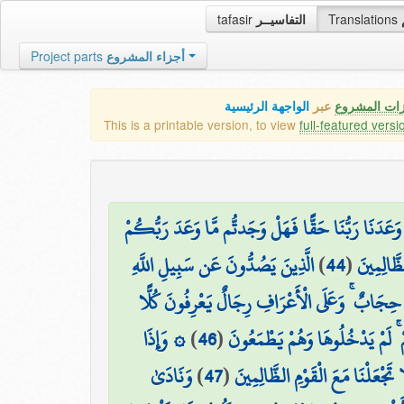
tafasir
التفاسيــر
Translations
Project parts
أجزاء المشروع
زات المشروع
عبر
الواجهة الرئيسية
This is a printable version, to view
full-featured versi
عَدَنَا رَبُّنَا حَقًّا فَهَلْ وَجَدتُّم مَّا وَعَدَ رَبُّكُمْ
الَّذِينَ يَصُدُّونَ عَن سَبِيلِ اللَّهِ
)
44
(
لظَّالِمِينَ
ا حِجَابٌ ۚ وَعَلَى الْأَعْرَافِ رِجَالٌ يَعْرِفُونَ كُلًّا
۞ وَإِذَا
)
46
(
ۚ لَمْ يَدْخُلُوهَا وَهُمْ يَطْمَعُونَ
وَنَادَىٰ
)
47
(
َجْعَلْنَا مَعَ الْقَوْمِ الظَّالِمِينَ