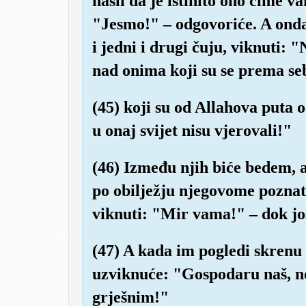
našli da je istinito ono čime v
"Jesmo!" – odgovoriće. A onda
i jedni i drugi čuju, viknuti: 
nad onima koji su se prema sebi
(45) koji su od Allahova puta od
u onaj svijet nisu vjerovali!"
(46) Između njih biće bedem, 
po obilježju njegovome poznat
viknuti: "Mir vama!" – dok još
(47) A kada im pogledi skren
uzviknuće: "Gospodaru naš, 
grješnim!"