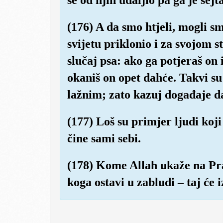
(176) A da smo htjeli, mogli sm
svijetu priklonio i za svojom s
slučaj psa: ako ga potjeraš on 
okaniš on opet dahće. Takvi su
lažnim; zato kazuj događaje da 
(177) Loš su primjer ljudi koj
čine sami sebi.
(178) Kome Allah ukaže na Pra
koga ostavi u zabludi – taj će i