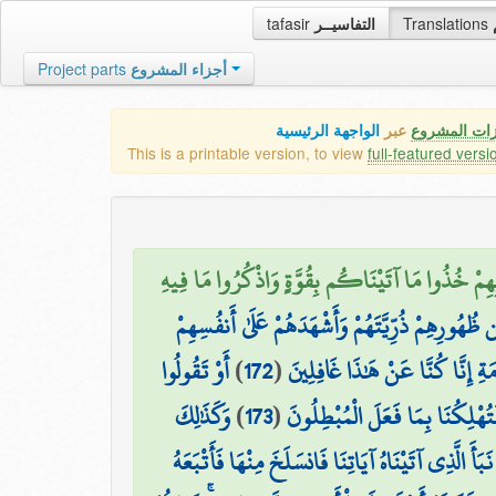
tafasir
التفاسيــر
Translations
Project parts
أجزاء المشروع
زات المشروع
عبر
الواجهة الرئيسية
This is a printable version, to view
full-featured versi
۞ ٌ بِهِمْ خُذُوا مَا آتَيْنَاكُم بِقُوَّةٍ وَاذْكُرُوا مَا فِيهِ
ظُهُورِهِمْ ذُرِّيَّتَهُمْ وَأَشْهَدَهُمْ عَلَىٰ أَنفُسِهِمْ
أَوْ تَقُولُوا
)
172
(
مَةِ إِنَّا كُنَّا عَنْ هَٰذَا غَافِلِينَ
وَكَذَٰلِكَ
)
173
(
فَتُهْلِكُنَا بِمَا فَعَلَ الْمُبْطِلُونَ
َبَأَ الَّذِي آتَيْنَاهُ آيَاتِنَا فَانسَلَخَ مِنْهَا فَأَتْبَعَهُ