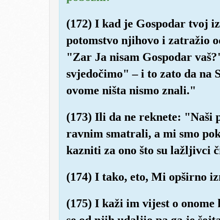
(172) I kad je Gospodar tvoj 
potomstvo njihovo i zatražio o
"Zar Ja nisam Gospodar vaš?" 
svjedočimo" – i to zato da na
ovome ništa nismo znali."
(173) Ili da ne reknete: "Naši 
ravnim smatrali, a mi smo poko
kazniti za ono što su lažljivci č
(174) I tako, eto, Mi opširno i
(175) I kaži im vijest o onome
se od njih udaljio pa ga je šejt