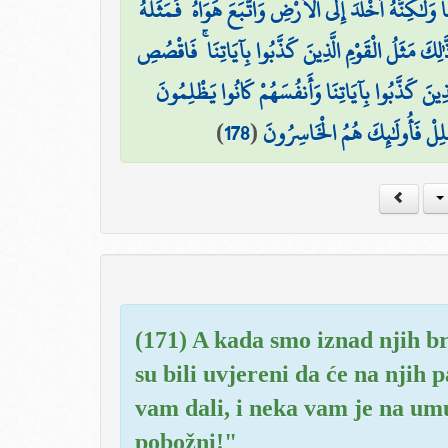
َا وَلَٰكِنَّهُ أَخْلَدَ إِلَى الْأَرْضِ وَاتَّبَعَ هَوَاهُ ۚ فَمَثَلُهُ
لِكَ مَثَلُ الْقَوْمِ الَّذِينَ كَذَّبُوا بِآيَاتِنَا ۚ فَاقْصُصِ
َذِينَ كَذَّبُوا بِآيَاتِنَا وَأَنفُسَهُمْ كَانُوا يَظْلِمُونَ
)
178
(
ْلِلْ فَأُولَٰئِكَ هُمُ الْخَاسِرُونَ
(171) A kada smo iznad njih brd
su bili uvjereni da će na njih 
vam dali, i neka vam je na umu
pobožni!"