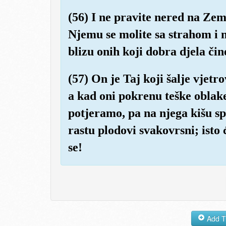
(56) I ne pravite nered na Zeml
Njemu se molite sa strahom i 
blizu onih koji dobra djela čin
(57) On je Taj koji šalje vjetr
a kad oni pokrenu teške obla
potjeramo, pa na njega kišu s
rastu plodovi svakovrsni; isto
se!