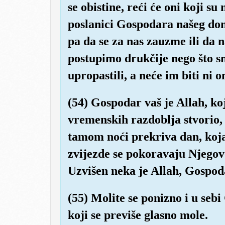
se obistine, reći će oni koji su
poslanici Gospodara našeg don
pa da se za nas zauzme ili da
postupimo drukčije nego što sm
upropastili, a neće im biti ni o
(54) Gospodar vaš je Allah, koj
vremenskih razdoblja stvorio
tamom noći prekriva dan, koja 
zvijezde se pokoravaju Njegovo
Uzvišen neka je Allah, Gospod
(55) Molite se ponizno i u seb
koji se previše glasno mole.