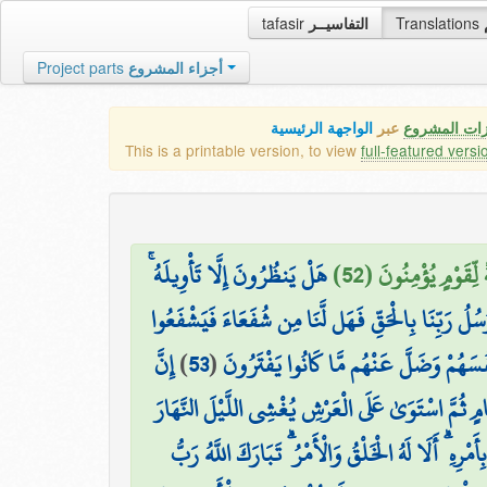
tafasir
التفاسيــر
Translations
Project parts
أجزاء المشروع
زات المشروع
عبر
الواجهة الرئيسية
This is a printable version, to view
full-featured versi
ِقَوْمٍ يُؤْمِنُونَ (52
هَلْ يَنظُرُونَ إِلَّا تَأْوِيلَهُ ۚ
سُلُ رَبِّنَا بِالْحَقِّ فَهَل لَّنَا مِن شُفَعَاءَ فَيَشْفَعُوا
إِنَّ
)
53
(
َنفُسَهُمْ وَضَلَّ عَنْهُم مَّا كَانُوا يَفْتَرُونَ
مٍ ثُمَّ اسْتَوَىٰ عَلَى الْعَرْشِ يُغْشِي اللَّيْلَ النَّهَارَ
هِ ۗ أَلَا لَهُ الْخَلْقُ وَالْأَمْرُ ۗ تَبَارَكَ اللَّهُ رَبُّ