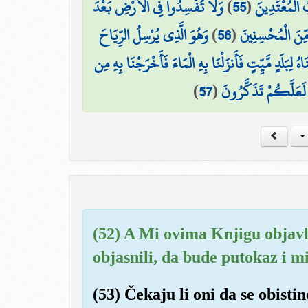
وَلَا تُفْسِدُوا فِي الْأَرْضِ بَعْدَ
)
55
(
ُ الْمُعْتَدِينَ
وَهُوَ الَّذِي يُرْسِلُ الرِّيَاحَ
)
56
(
مِّنَ الْمُحْسِنِينَ
ُ لِبَلَدٍ مَّيِّتٍ فَأَنزَلْنَا بِهِ الْمَاءَ فَأَخْرَجْنَا بِهِ مِن
)
57
(
ٰ لَعَلَّكُمْ تَذَكَّرُونَ
(52) A Mi ovima Knjigu objav
objasnili, da bude putokaz i mi
(53) Čekaju li oni da se obist