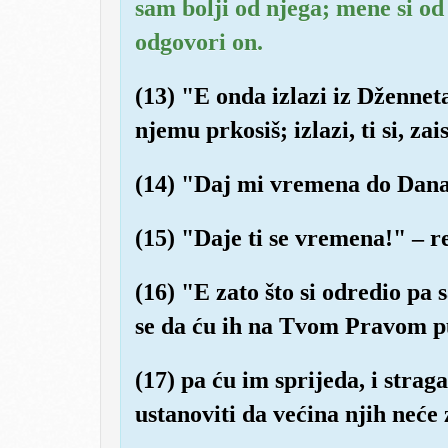
sam bolji od njega; mene si od 
odgovori on.
(13) "E onda izlazi iz Dženneta
njemu prkosiš; izlazi, ti si, za
(14) "Daj mi vremena do Dana 
(15) "Daje ti se vremena!" – r
(16) "E zato što si odredio p
se da ću ih na Tvom Pravom pu
(17) pa ću im sprijeda, i straga,
ustanoviti da većina njih neće 