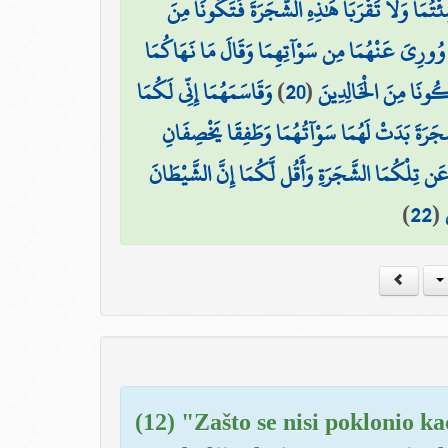
مَا وَلَا تَقْرَبَا هَٰذِهِ الشَّجَرَةَ فَتَكُونَا مِنَ
ا وُورِيَ عَنْهُمَا مِن سَوْآتِهِمَا وَقَالَ مَا نَهَاكُمَا
وَقَاسَمَهُمَا إِنِّي لَكُمَا
)
20
(
كُونَا مِنَ الْخَالِدِينَ
لشَّجَرَةَ بَدَتْ لَهُمَا سَوْآتُهُمَا وَطَفِقَا يَخْصِفَانِ
ا عَن تِلْكُمَا الشَّجَرَةِ وَأَقُل لَّكُمَا إِنَّ الشَّيْطَانَ
)
22
(
(12) "Zašto se nisi poklonio k