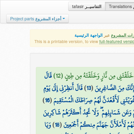
tafasir
التفاسيــر
Translations
Project parts
أجزاء المشروع
زات المشروع
عبر
الواجهة الرئيسية
This is a printable version, to view
full-featured versi
هُ خَلَقْتَنِي مِن نَّارٍ وَخَلَقْتَهُ مِن طِينٍ (12
قَالَ
قَالَ أَنظِرْنِي إِلَىٰ يَوْمِ
)
13
(
ِنَّكَ مِنَ الصَّاغِرِينَ
)
16
(
غْوَيْتَنِي لَأَقْعُدَنَّ لَهُمْ صِرَاطَكَ الْمُسْتَقِيمَ
هِمْ وَعَن شَمَائِلِهِمْ ۖ وَلَا تَجِدُ أَكْثَرَهُمْ شَاكِرِينَ
وَيَا
)
18
(
هُمْ لَأَمْلَأَنَّ جَهَنَّمَ مِنكُمْ أَجْمَعِينَ