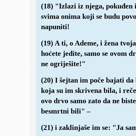
(18) "Izlazi iz njega, pokuđen
svima onima koji se budu pov
napuniti!
(19) A ti, o Ademe, i žena tvoj
hoćete jedite, samo se ovom dr
ne ogriješite!"
(20) I šejtan im poče bajati da
koja su im skrivena bila, i r
ovo drvo samo zato da ne biste 
besmrtni bili" –
(21) i zaklinjaše im se: "Ja sa