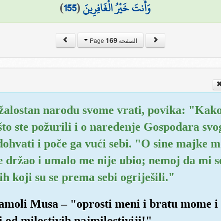
)
155
(
وَأَنتَ خَيْرُ الْغَافِرِينَ
169
الصفحة Page
 žalostan narodu svome vrati, povika: "Kako
to ste požurili i o naređenje Gospodara svoga
 dohvati i poče ga vući sebi. "O sine majke 
 držao i umalo me nije ubio; nemoj da mi se
 koji su se prema sebi ogriješili."
amoli Musa – "oprosti meni i bratu mome i
i od milostivih najmilostiviji!"