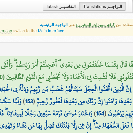
tafasir
التفاسيــر
Translations
التراجــم
ستفادة من
كافة مميزات المشروع
عبر
الواجهة الرئيسية
version
switch to the
Main interface
ا قَالَ بِئْسَمَا خَلَفْتُمُونِي مِن بَعْدِي ۖ أَعَجِلْتُمْ أَمْرَ رَبِّكُمْ ۖ وَأَلْقَى الْأَل
قْتُلُونَنِي فَلَا تُشْمِتْ بِيَ الْأَعْدَاءَ وَلَا تَجْعَلْنِي مَعَ الْقَوْمِ الظَّالِمِينَ (150
إِنَّ الَّذِينَ اتَّخَذُوا الْعِجْلَ سَيَنَالُهُمْ غَضَبٌ مِّن رَّبِّهِمْ وَذِلَّةٌ فِي الْحَيَاةِ 
وَلَمَّا سَكَت
)
153
(
 بَعْدِهَا وَآمَنُوا إِنَّ رَبَّكَ مِن بَعْدِهَا لَغَفُورٌ رَّحِيمٌ
وَاخْتَارَ مُوسَىٰ قَوْمَهُ سَبْعِينَ رَجُلًا لِّمِيقَاتِنَا ۖ فَل
)
154
(
ِّهِمْ يَرْهَبُونَ
ِمَا فَعَلَ السُّفَهَاءُ مِنَّا ۖ إِنْ هِيَ إِلَّا فِتْنَتُكَ تُضِلُّ بِهَا مَن تَشَاءُ وَتَهْدِي