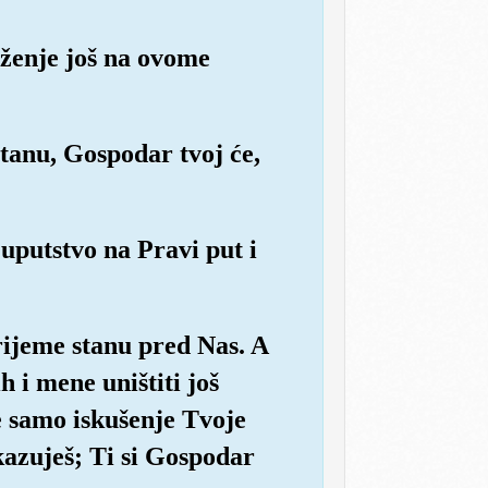
niženje još na ovome
stanu, Gospodar tvoj će,
uputstvo na Pravi put i
rijeme stanu pred Nas. A
h i mene uništiti još
je samo iskušenje Tvoje
kazuješ; Ti si Gospodar