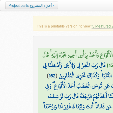
Project parts
أجزاء المشروع
This is a printable version, to view
full-featured 
ْوَاحَ وَأَخَذَ بِرَأْسِ أَخِيهِ يَجُرُّهُ إِلَيْهِ ۚ قَالَ
قَالَ رَبِّ اغْفِرْ لِي وَلِأَخِي وَأَدْخِلْنَا فِي
)
152
(
الدُّنْيَا ۚ وَكَذَٰلِكَ نَجْزِي الْمُفْتَرِينَ
َ عَن مُّوسَى الْغَضَبُ أَخَذَ الْأَلْوَاحَ ۖ وَفِي
َمَّا أَخَذَتْهُمُ الرَّجْفَةُ قَالَ رَبِّ لَوْ شِئْتَ
 مَن تَشَاءُ ۖ أَنتَ وَلِيُّنَا فَاغْفِرْ لَنَا وَارْحَمْنَا