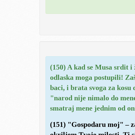
(150) A kad se Musa srdit i
odlaska moga postupili! Zaš
baci, i brata svoga za kosu
"narod nije nimalo do mene
smatraj mene jednim od onih
(151) "Gospodaru moj" – z
okriljem Tvoje milosti, Ti s