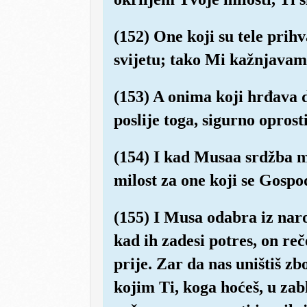
(152) One koji su tele prih
svijetu; tako Mi kažnjavamo
(153) A onima koji hrđava d
poslije toga, sigurno oprosti
(154) I kad Musaa srdžba mi
milost za one koji se Gospo
(155) I Musa odabra iz nar
kad ih zadesi potres, on reč
prije. Zar da nas uništiš z
kojim Ti, koga hoćeš, u zab