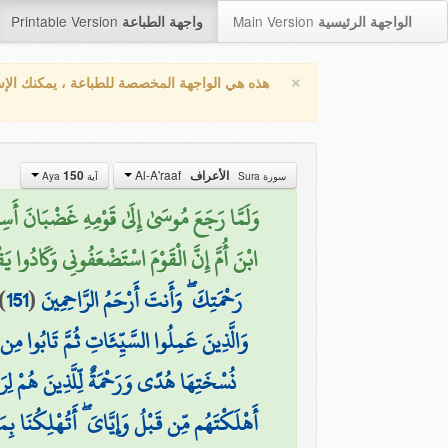
Printable Version
Main Version
الواجهة الرئيسية
واجهة الطباعة
×
هذه هي الواجهة المخصصة للطباعة ، يمكنك الإ
Al-A'raaf
150
الأعراف
سورة Sura
آية Aya
وَلَمَّا رَجَعَ مُوسَىٰ إِلَىٰ قَوْمِهِ غَضْبَانَ أَسِفً
ابْنَ أُمَّ إِنَّ الْقَوْمَ اسْتَضْعَفُونِي وَكَادُوا يَ)
)
151
(
رَحْمَتِكَ ۖ وَأَنتَ أَرْحَمُ الرَّاحِمِينَ
وَالَّذِينَ عَمِلُوا السَّيِّئَاتِ ثُمَّ تَابُوا مِن
نُسْخَتِهَا هُدًى وَرَحْمَةٌ لِّلَّذِينَ هُمْ لِرَب
أَهْلَكْتَهُم مِّن قَبْلُ وَإِيَّايَ ۖ أَتُهْلِكُنَا ب ۖ