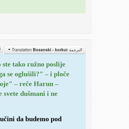
Bosanski - korkut
الترجمة Translation
 ste tako ružno poslije
 se oglušili?" – i ploče
moje" – reče Harun –
 svete dušmani i ne
 učini da budemo pod