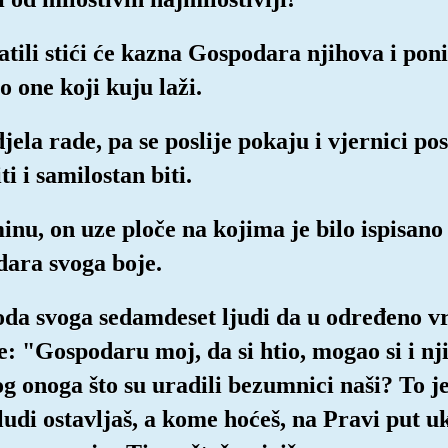
vatili stići će kazna Gospodara njihova i po
 one koji kuju laži.
jela rade, pa se poslije pokaju i vjernici po
ti i samilostan biti.
nu, on uze ploče na kojima je bilo ispisano 
dara svoga boje.
oda svoga sedamdeset ljudi da u određeno v
e: "Gospodaru moj, da si htio, mogao si i nji
bog onoga što su uradili bezumnici naši? To 
ludi ostavljaš, a kome hoćeš, na Pravi put u