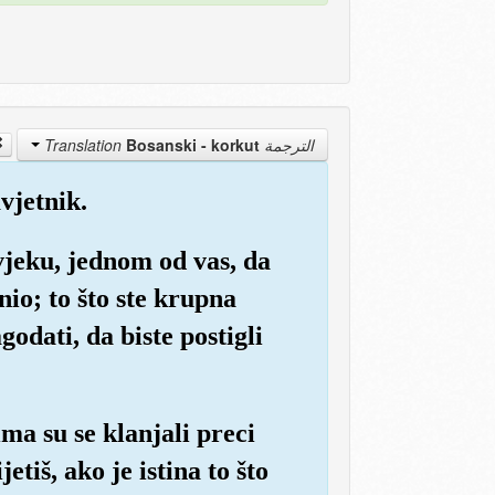
Bosanski - korkut
الترجمة Translation
vjetnik.
jeku, jednom od vas, da
io; to što ste krupna
odati, da biste postigli
ma su se klanjali preci
tiš, ako je istina to što