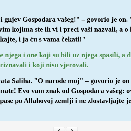
a i gnjev Gospodara vašeg!" – govorio je on
m kojima ste ih vi i preci vaši nazvali, a 
kajte, i ja ću s vama čekati!"
 njega i one koji su bili uz njega spasili, a d
iznavali i koji nisu vjerovali.
ta Saliha. "O narode moj" – govorio je on –
mate! Evo vam znak od Gospodara vašeg: o
 pase po Allahovoj zemlji i ne zlostavljajte j