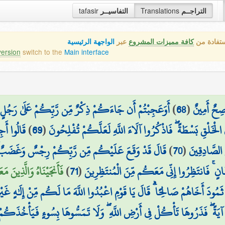
tafasir
التفاسيــر
Translations
التراجــم
ستفادة من
كافة مميزات المشروع
عبر
الواجهة الرئيسية
version
switch to the
Main interface
أَوَعَجِبْتُمْ أَن جَاءَكُمْ ذِكْرٌ مِّن رَّبِّكُمْ عَلَىٰ رَجُلٍ 
)
68
(
صِحٌ أَمِينٌ
قَالُوا أَجِ
)
69
(
ْخَلْقِ بَسْطَةً ۖ فَاذْكُرُوا آلَاءَ اللَّهِ لَعَلَّكُمْ تُفْلِحُونَ
قَالَ قَدْ وَقَعَ عَلَيْكُم مِّن رَّبِّكُمْ رِجْسٌ وَغَضَبٌ ۖ أَتُ
)
70
(
 الصَّادِقِينَ
فَأَنجَيْنَاهُ وَالَّذِينَ مَعَ
)
71
(
َانٍ ۚ فَانتَظِرُوا إِنِّي مَعَكُم مِّنَ الْمُنتَظِرِينَ
ٰ ثَمُودَ أَخَاهُمْ صَالِحًا ۗ قَالَ يَا قَوْمِ اعْبُدُوا اللَّهَ مَا لَكُم مِّنْ إِلَٰهٍ غَيْر
ْ آيَةً ۖ فَذَرُوهَا تَأْكُلْ فِي أَرْضِ اللَّهِ ۖ وَلَا تَمَسُّوهَا بِسُوءٍ فَيَأْخُذَكُم