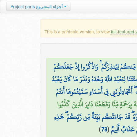
Project parts
أجزاء المشروع
This is a printable version, to view
full-featured 
مِّنكُمْ لِيُنذِرَكُمْ ۚ وَاذْكُرُوا إِذْ جَعَلَكُمْ
ئْتَنَا لِنَعْبُدَ اللَّهَ وَحْدَهُ وَنَذَرَ مَا كَانَ يَعْبُدُ
جَادِلُونَنِي فِي أَسْمَاءٍ سَمَّيْتُمُوهَا أَنتُمْ
هُ بِرَحْمَةٍ مِّنَّا وَقَطَعْنَا دَابِرَ الَّذِينَ كَذَّبُوا
ُهُ ۖ قَدْ جَاءَتْكُم بَيِّنَةٌ مِّن رَّبِّكُمْ ۖ هَٰذِهِ
)
73
(
ْ عَذَابٌ أَلِيمٌ