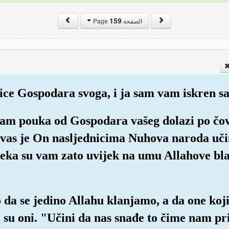
159
الصفحة Page
ice Gospodara svoga, i ja sam vam iskren sa
vam pouka od Gospodara vašeg dolazi po čov
 vas je On nasljednicima Nuhova naroda učin
 neka su vam zato uvijek na umu Allahove blag
 da se jedino Allahu klanjamo, a da one koji
su oni. "Učini da nas snađe to čime nam prije