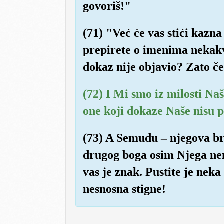
govoriš!"
(71) "Već će vas stići kazn
prepirete o imenima nekakvi
dokaz nije objavio? Zato če
(72) I Mi smo iz milosti Naše
one koji dokaze Naše nisu pr
(73) A Semudu – njegova bra
drugog boga osim Njega ne
vas je znak. Pustite je neka
nesnosna stigne!