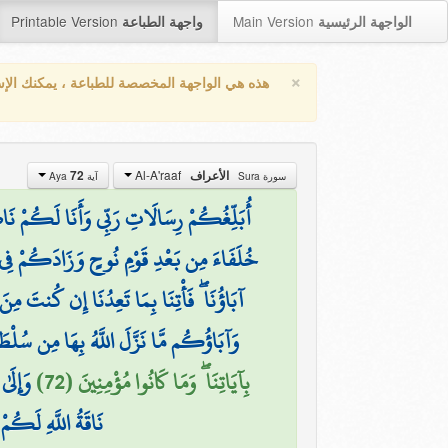
Printable Version
Main Version
الواجهة الرئيسية
واجهة الطباعة
×
هذه هي الواجهة المخصصة للطباعة ، يمكنك الإ
Al-A'raaf
72
الأعراف
سورة Sura
آية Aya
أُبَلِّغُكُمْ رِسَالَاتِ رَبِّي وَأَنَا لَكُمْ نَا
خُلَفَاءَ مِن بَعْدِ قَوْمِ نُوحٍ وَزَادَكُمْ فِي ال
آبَاؤُنَا ۖ فَأْتِنَا بِمَا تَعِدُنَا إِن كُنتَ مِنَ
وَآبَاؤُكُم مَّا نَزَّلَ اللَّهُ بِهَا مِن سُلْط
بِآيَاتِنَا ۖ وَمَا كَانُوا مُؤْمِنِينَ (72)
وَإِلَى
نَاقَةُ اللَّهِ لَكُم