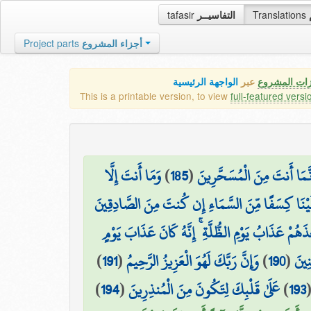
tafasir
التفاسيــر
Translations
Project parts
أجزاء المشروع
زات المشروع
عبر
الواجهة الرئيسية
This is a printable version, to view
full-featured versi
وَمَا أَنتَ إِلَّا
)
185
(
ِنَّمَا أَنتَ مِنَ الْمُسَحَّرِينَ
يْنَا كِسَفًا مِّنَ السَّمَاءِ إِن كُنتَ مِنَ الصَّادِقِينَ
َذَهُمْ عَذَابُ يَوْمِ الظُّلَّةِ ۚ إِنَّهُ كَانَ عَذَابَ يَوْمٍ
)
191
(
وَإِنَّ رَبَّكَ لَهُوَ الْعَزِيزُ الرَّحِيمُ
)
190
(
نِينَ
)
194
(
عَلَىٰ قَلْبِكَ لِتَكُونَ مِنَ الْمُنذِرِينَ
)
193