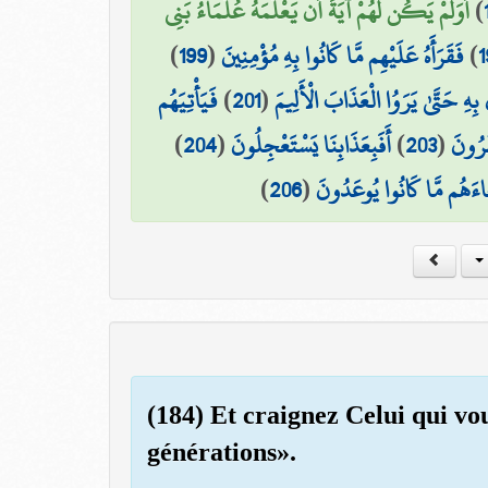
أَوَلَمْ يَكُن لَّهُمْ آيَةً أَن يَعْلَمَهُ عُلَمَاءُ بَنِي
)
)
199
(
فَقَرَأَهُ عَلَيْهِم مَّا كَانُوا بِهِ مُؤْمِنِينَ
)
1
فَيَأْتِيَهُم
)
201
(
 بِهِ حَتَّىٰ يَرَوُا الْعَذَابَ الْأَلِيمَ
)
204
(
أَفَبِعَذَابِنَا يَسْتَعْجِلُونَ
)
203
(
َرُونَ
)
206
(
َاءَهُم مَّا كَانُوا يُوعَدُونَ
(184) Et craignez Celui qui vou
générations».