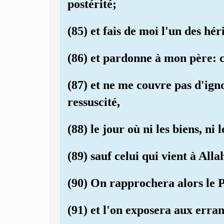
postérité;
(85) et fais de moi l'un des hér
(86) et pardonne à mon père: c
(87) et ne me couvre pas d'igno
ressuscité,
(88) le jour où ni les biens, ni 
(89) sauf celui qui vient à All
(90) On rapprochera alors le P
(91) et l'on exposera aux erran