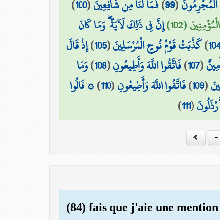
)
100
(
فَمَا لَنَا مِن شَافِعِينَ
)
99
(
َا الْمُجْرِمُونَ
ْمُؤْمِنِينَ (102
إِنَّ فِي ذَٰلِكَ لَآيَةً ۖ وَمَا كَانَ
إِذْ قَالَ
)
105
(
كَذَّبَتْ قَوْمُ نُوحٍ الْمُرْسَلِينَ
)
10
وَمَا
)
108
(
فَاتَّقُوا اللَّهَ وَأَطِيعُونِ
)
107
(
مِينٌ
۞ قَالُوا
)
110
(
فَاتَّقُوا اللَّهَ وَأَطِيعُونِ
)
109
(
ِينَ
)
111
(
َرْذَلُونَ
(84) fais que j'aie une mention