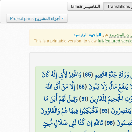
tafasir
التفاسيــر
Translations
Project parts
أجزاء المشروع
زات المشروع
عبر
الواجهة الرئيسية
This is a printable version, to view
full-featured versi
وَاغْفِرْ لِأَبِي إِنَّهُ كَانَ
)
85
(
َرَثَةِ جَنَّةِ النَّعِيمِ
إِلَّا مَنْ أَتَى اللَّهَ
)
88
(
لَا يَنفَعُ مَالٌ وَلَا بَنُونَ
وَقِيلَ لَهُمْ أَيْنَ مَا
)
91
(
ِزَتِ الْجَحِيمُ لِلْغَاوِينَ
فَكُبْكِبُوا فِيهَا هُمْ وَالْغَاوُونَ
)
93
(
يَنتَصِرُونَ
تَاللَّهِ إِن كُنَّا لَفِي ضَلَالٍ مُّبِينٍ
)
96
(
ْتَصِمُونَ