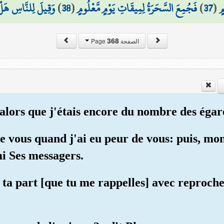
وَقِيلَ لِلنَّاسِ هَلْ 
)
38
(
فَجُمِعَ السَّحَرَةُ لِمِيقَاتِ يَوْمٍ مَّعْلُومٍ
)
37
(
ٍ
368
الصفحة Page
e, alors que j'étais encore du nombre des égar
de vous quand j'ai eu peur de vous: puis, m
i Ses messagers.
e ta part [que tu me rappelles] avec reproche