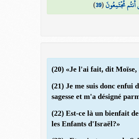
)
39
(
أَنتُم مُّجْتَمِعُونَ
(20) «Je l'ai fait, dit Moïs
(21) Je me suis donc enfui 
sagesse et m'a désigné parm
(22) Est-ce là un bienfait d
les Enfants d'Israël?»