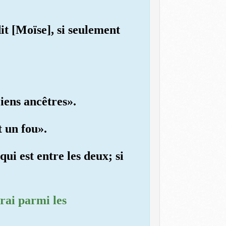
dit [Moïse], si seulement
ciens ancêtres».
t un fou».
ui est entre les deux; si
trai parmi les