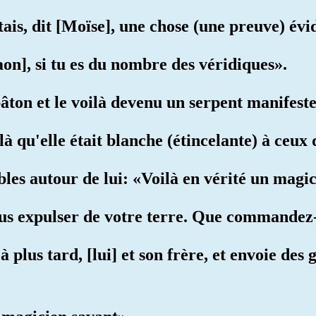
tais, dit [Moïse], une chose (une preuve) évi
aon], si tu es du nombre des véridiques».
bâton et le voilà devenu un serpent manifeste
ilà qu'elle était blanche (étincelante) à ceux
bles autour de lui: «Voilà en vérité un magic
vous expulser de votre terre. Que commandez
à plus tard, [lui] et son frère, et envoie des 