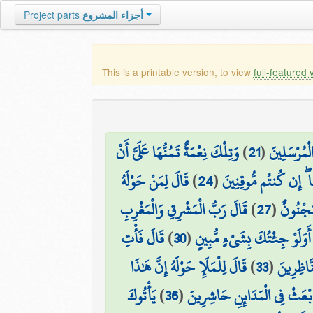
Project parts
أجزاء المشروع
This is a printable version, to view
full-featured 
وَتِلْكَ نِعْمَةٌ تَمُنُّهَا عَلَيَّ أَنْ
)
21
(
مُرْسَلِينَ
قَالَ لِمَنْ حَوْلَهُ
)
24
(
ا ۖ إِن كُنتُم مُّوقِنِينَ
قَالَ رَبُّ الْمَشْرِقِ وَالْمَغْرِبِ
)
27
(
مَجْنُونٌ
قَالَ فَأْتِ
)
30
(
أَوَلَوْ جِئْتُكَ بِشَيْءٍ مُّبِينٍ
قَالَ لِلْمَلَإِ حَوْلَهُ إِنَّ هَٰذَا
)
33
(
نَّاظِرِينَ
يَأْتُوكَ
)
36
(
َابْعَثْ فِي الْمَدَائِنِ حَاشِرِينَ