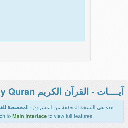
آيــــات - القرآن الكريم Holy Quran -
هذه هي النسخة المخففة من المشروع -
المخصصة للقر
tch to
to view full features
Main interface