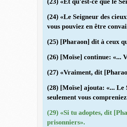
(23) «Et qu'est-ce que le S
(24) «Le Seigneur des cieux 
vous pouviez en être conva
(25) [Pharaon] dit à ceux q
(26) [Moïse] continue: «... 
(27) «Vraiment, dit [Pharao
(28) [Moïse] ajouta: «... Le
seulement vous compreniez
(29) «Si tu adoptes, dit [Ph
prisonniers».