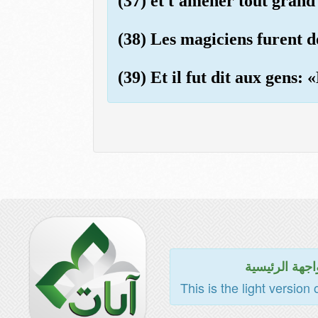
(37) et t'amener tout grand
(38) Les magiciens furent 
(39) Et il fut dit aux gens: 
اجهة الرئيسية
This is the light version 