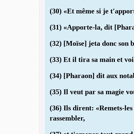
(30) «Et même si je t'appor
(31) «Apporte-la, dit [Phar
(32) [Moïse] jeta donc son 
(33) Et il tira sa main et vo
(34) [Pharaon] dit aux nota
(35) Il veut par sa magie 
(36) Ils dirent: «Remets-les 
rassembler,