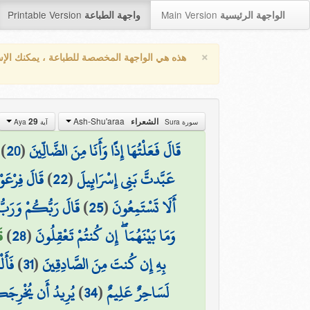
Printable Version
Main Version
الواجهة الرئيسية
واجهة الطباعة
×
هذه هي الواجهة المخصصة للطباعة ، يمكنك الإ
Ash-Shu'araa
29
الشعراء
سورة Sura
آية Aya
)
20
(
قَالَ فَعَلْتُهَا إِذًا وَأَنَا مِنَ الضَّالِّينَ
قَالَ فِرْعَوْ
)
22
(
عَبَّدتَّ بَنِي إِسْرَائِيلَ
قَالَ رَبُّكُمْ وَرَبُّ 
)
25
(
أَلَا تَسْتَمِعُونَ
)
)
28
(
وَمَا بَيْنَهُمَا ۖ إِن كُنتُمْ تَعْقِلُونَ
فَأَل
)
31
(
بِهِ إِن كُنتَ مِنَ الصَّادِقِينَ
يُرِيدُ أَن يُخْرِجَك
)
34
(
لَسَاحِرٌ عَلِيمٌ