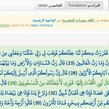
tafasir
التفاسيــر
Translations
التراجــم
ستفادة من
كافة مميزات المشروع
عبر
الواجهة الرئيسية
version
switch to the
Main interface
فَفَرَرْتُ مِنكُمْ لَمَّا خِفْتُكُمْ فَوَهَبَ لِي رَبِّي حُكْمًا وَجَعَلَنِي مِنَ الْ
قَالَ رَبُّ السَّمَاوَاتِ وَالْأَرْضِ وَمَا بَيْنَهُمَ
)
23
(
نُ وَمَا رَبُّ الْعَالَمِينَ
قَالَ إِنَّ رَسُولَكُمُ الَّذِي أُرْسِلَ إِلَيْكُمْ لَ
)
26
(
آبَائِكُمُ الْأَوَّلِينَ
قَالَ لَئِنِ اتَّخَذْتَ إِلَٰهًا غَيْرِي لَأَجْعَلَنَّكَ مِنَ الْمَسْجُونِينَ (29
قَالَ 
وَنَزَعَ يَدَهُ فَإِذَا هِيَ بَيْضَاءُ لِل
)
32
(
ْقَىٰ عَصَاهُ فَإِذَا هِيَ ثُعْبَانٌ مُّبِينٌ
قَالُوا أَرْجِهْ وَأَخَاهُ و
)
35
(
ُم مِّنْ أَرْضِكُم بِسِحْرِهِ فَمَاذَا تَأْمُرُونَ