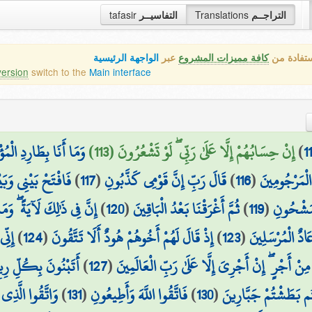
tafasir
التفاسيــر
Translations
التراجــم
ستفادة من
كافة مميزات المشروع
عبر
الواجهة الرئيسية
version
switch to the
Main interface
وَمَا أَنَا بِطَارِدِ الْمُؤ
إِنْ حِسَابُهُمْ إِلَّا عَلَىٰ رَبِّي ۖ لَوْ تَشْعُرُونَ (113)
)
1
فَافْتَحْ بَيْنِي وَبَي
)
117
(
قَالَ رَبِّ إِنَّ قَوْمِي كَذَّبُونِ
)
116
(
الْمَرْجُومِينَ
إِنَّ فِي ذَٰلِكَ لَآيَةً ۖ وَ
)
120
(
ثُمَّ أَغْرَقْنَا بَعْدُ الْبَاقِينَ
)
119
(
لْمَشْحُونِ
إِنّ
)
124
(
إِذْ قَالَ لَهُمْ أَخُوهُمْ هُودٌ أَلَا تَتَّقُونَ
)
123
(
ادٌ الْمُرْسَلِينَ
أَتَبْنُونَ بِكُلِّ رِيع
)
127
(
نْ أَجْرٍ ۖ إِنْ أَجْرِيَ إِلَّا عَلَىٰ رَبِّ الْعَالَمِينَ
وَاتَّقُوا الَّذِ
)
131
(
فَاتَّقُوا اللَّهَ وَأَطِيعُونِ
)
130
(
ُم بَطَشْتُمْ جَبَّارِينَ