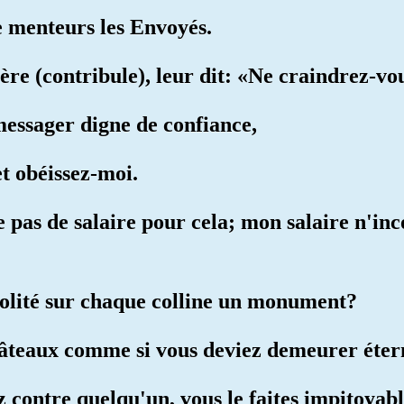
e menteurs les Envoyés.
ère (contribule), leur dit: «Ne craindrez-vo
messager digne de confiance,
t obéissez-moi.
e pas de salaire pour cela; mon salaire n'i
volité sur chaque colline un monument?
châteaux comme si vous deviez demeurer éte
z contre quelqu'un, vous le faites impitoyab