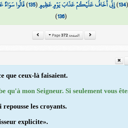
قَالُوا سَوَاءٌ عَ
)
135
(
إِنِّي أَخَافُ عَلَيْكُمْ عَذَابَ يَوْمٍ عَظِيمٍ
)
134
)
136
(
372
الصفحة Page
 ce que ceux-là faisaient.
e qu'à mon Seigneur. Si seulement vous êtes
ui repousse les croyants.
isseur explicite».