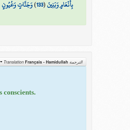
(
وَجَنَّاتٍ وَعُيُونٍ
)
133
(
بِأَنْعَامٍ وَبَنِينَ
Français - Hamidullah
الترجمة Translation
 conscients.