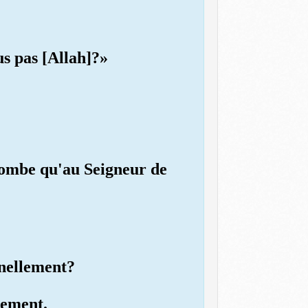
us pas [Allah]?»
ncombe qu'au Seigneur de
rnellement?
lement.