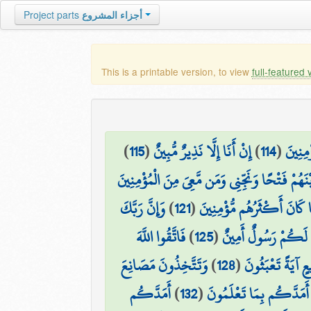
Project parts
أجزاء المشروع
This is a printable version, to view
full-featured 
)
115
(
إِنْ أَنَا إِلَّا نَذِيرٌ مُّبِينٌ
)
114
(
ْمِنِينَ
ْنَهُمْ فَتْحًا وَنَجِّنِي وَمَن مَّعِيَ مِنَ الْمُؤْمِنِينَ
وَإِنَّ رَبَّكَ
)
121
(
مَا كَانَ أَكْثَرُهُم مُّؤْمِنِينَ
فَاتَّقُوا اللَّهَ
)
125
(
ِي لَكُمْ رَسُولٌ أَمِينٌ
وَتَتَّخِذُونَ مَصَانِعَ
)
128
(
ٍ آيَةً تَعْبَثُونَ
أَمَدَّكُم
)
132
(
ي أَمَدَّكُم بِمَا تَعْلَمُونَ