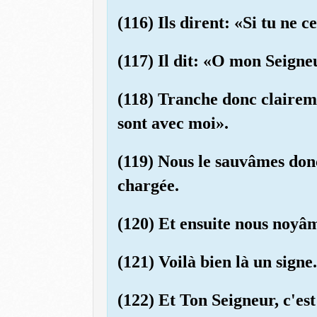
(116) Ils dirent: «Si tu ne 
(117) Il dit: «O mon Seigne
(118) Tranche donc claireme
sont avec moi».
(119) Nous le sauvâmes donc
chargée.
(120) Et ensuite nous noyâme
(121) Voilà bien là un signe
(122) Et Ton Seigneur, c'est