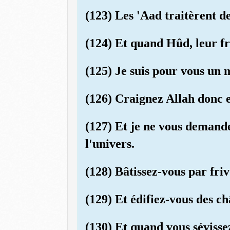
(123) Les 'Aad traitèrent d
(124) Et quand Hûd, leur fr
(125) Je suis pour vous un 
(126) Craignez Allah donc e
(127) Et je ne vous demand
l'univers.
(128) Bâtissez-vous par fri
(129) Et édifiez-vous des 
(130) Et quand vous sévisse