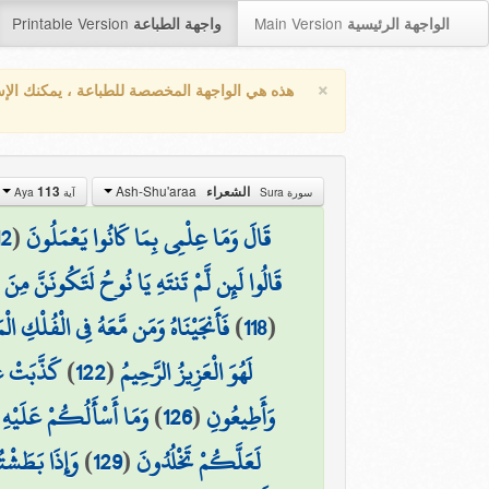
Printable Version
Main Version
الواجهة الرئيسية
واجهة الطباعة
×
هذه هي الواجهة المخصصة للطباعة ، يمكنك الإ
Ash-Shu'araa
113
الشعراء
سورة Sura
آية Aya
12
(
قَالَ وَمَا عِلْمِي بِمَا كَانُوا يَعْمَلُونَ
قَالُوا لَئِن لَّمْ تَنتَهِ يَا نُوحُ لَتَكُونَنَّ مِنَ 
فَأَنجَيْنَاهُ وَمَن مَّعَهُ فِي الْفُلْكِ ا
)
118
(
كَذَّبَتْ عَ
)
122
(
لَهُوَ الْعَزِيزُ الرَّحِيمُ
وَمَا أَسْأَلُكُمْ عَلَيْهِ مِ
)
126
(
وَأَطِيعُونِ
وَإِذَا بَطَشْت
)
129
(
لَعَلَّكُمْ تَخْلُدُونَ