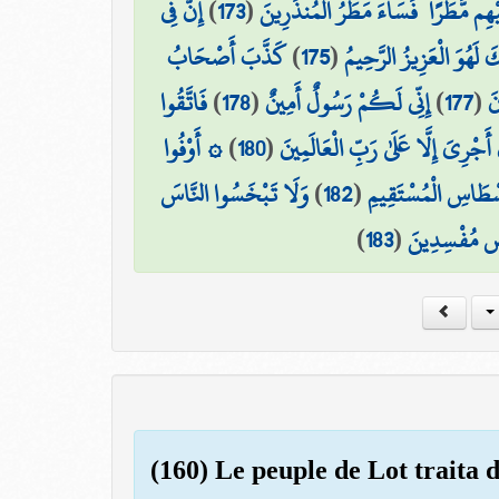
إِنَّ فِي
)
173
(
يْهِم مَّطَرًا ۖ فَسَاءَ مَطَرُ الْمُنذَرِينَ
كَذَّبَ أَصْحَابُ
)
175
(
َكَ لَهُوَ الْعَزِيزُ الرَّحِيمُ
فَاتَّقُوا
)
178
(
إِنِّي لَكُمْ رَسُولٌ أَمِينٌ
)
177
(
نَ
۞ أَوْفُوا
)
180
(
أَجْرِيَ إِلَّا عَلَىٰ رَبِّ الْعَالَمِينَ
وَلَا تَبْخَسُوا النَّاسَ
)
182
(
سْطَاسِ الْمُسْتَقِيمِ
)
183
(
رْضِ مُفْسِدِينَ
(160) Le peuple de Lot traita 