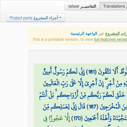
tafasir
التفاسيــر
Translations
Project parts
أجزاء المشروع
زات المشروع
عبر
الواجهة الرئيسية
This is a printable version, to view
full-featured versi
إِنِّي لَكُمْ رَسُولٌ أَمِينٌ
)
161
(
ُوطٌ أَلَا تَتَّقُونَ
ِ مِنْ أَجْرٍ ۖ إِنْ أَجْرِيَ إِلَّا عَلَىٰ رَبِّ الْعَالَمِينَ
 خَلَقَ لَكُمْ رَبُّكُم مِّنْ أَزْوَاجِكُم ۚ بَلْ أَنتُمْ
قَالَ إِنِّي لِعَمَلِكُم مِّنَ
)
167
(
 مِنَ الْمُخْرَجِينَ
إِلَّا عَجُوزًا فِي
)
170
(
نَجَّيْنَاهُ وَأَهْلَهُ أَجْمَعِينَ