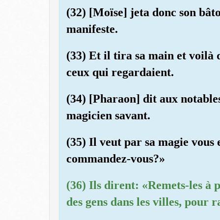
(32) [Moïse] jeta donc son bâto
manifeste.
(33) Et il tira sa main et voilà
ceux qui regardaient.
(34) [Pharaon] dit aux notables
magicien savant.
(35) Il veut par sa magie vous
commandez-vous?»
(36) Ils dirent: «Remets-les à p
des gens dans les villes, pour 