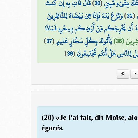
قَالَ فَأْتِ بِهِ إِن كُنتَ
)
30
(
ْتُكَ بِشَيْءٍ مُّبِينٍ
وَنَزَعَ يَدَهُ فَإِذَا هِيَ بَيْضَاءُ لِلنَّاظِرِينَ
)
32
(
يدُ أَن يُخْرِجَكُم مِّنْ أَرْضِكُم بِسِحْرِهِ فَمَاذَا
)
37
(
يَأْتُوكَ بِكُلِّ سَحَّارٍ عَلِيمٍ
شِرِينَ (36
)
39
(
يلَ لِلنَّاسِ هَلْ أَنتُم مُّجْتَمِعُونَ
(20) «Je l'ai fait, dit Moïse, 
égarés.