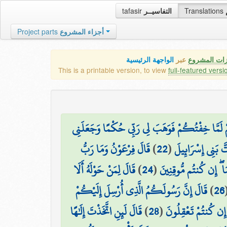
tafasir
التفاسيــر
Translations
Project parts
أجزاء المشروع
زات المشروع
عبر
الواجهة الرئيسية
This is a printable version, to view
full-featured versi
َمَّا خِفْتُكُمْ فَوَهَبَ لِي رَبِّي حُكْمًا وَجَعَلَنِي
قَالَ فِرْعَوْنُ وَمَا رَبُّ
)
22
(
تَّ بَنِي إِسْرَائِيلَ
قَالَ لِمَنْ حَوْلَهُ أَلَا
)
24
(
ا ۖ إِن كُنتُم مُّوقِنِينَ
قَالَ إِنَّ رَسُولَكُمُ الَّذِي أُرْسِلَ إِلَيْكُمْ
)
26
قَالَ لَئِنِ اتَّخَذْتَ إِلَٰهًا
)
28
(
ۖ إِن كُنتُمْ تَعْقِلُونَ