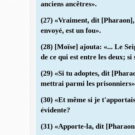
anciens ancêtres».
(27) «Vraiment, dit [Pharaon],
envoyé, est un fou».
(28) [Moïse] ajouta: «... Le S
de ce qui est entre les deux; 
(29) «Si tu adoptes, dit [Phara
mettrai parmi les prisonniers»
(30) «Et même si je t'apportais
évidente?
(31) «Apporte-la, dit [Pharaon