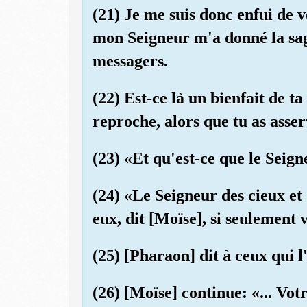
(21) Je me suis donc enfui de v
mon Seigneur m'a donné la sag
messagers.
(22) Est-ce là un bienfait de t
reproche, alors que tu as asser
(23) «Et qu'est-ce que le Seig
(24) «Le Seigneur des cieux et d
eux, dit [Moïse], si seulement
(25) [Pharaon] dit à ceux qui 
(26) [Moïse] continue: «... Vot