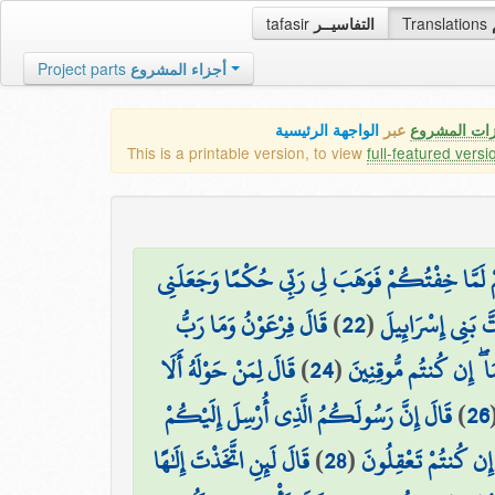
tafasir
التفاسيــر
Translations
Project parts
أجزاء المشروع
زات المشروع
عبر
الواجهة الرئيسية
This is a printable version, to view
full-featured versi
َمَّا خِفْتُكُمْ فَوَهَبَ لِي رَبِّي حُكْمًا وَجَعَلَنِي
قَالَ فِرْعَوْنُ وَمَا رَبُّ
)
22
(
تَّ بَنِي إِسْرَائِيلَ
قَالَ لِمَنْ حَوْلَهُ أَلَا
)
24
(
ا ۖ إِن كُنتُم مُّوقِنِينَ
قَالَ إِنَّ رَسُولَكُمُ الَّذِي أُرْسِلَ إِلَيْكُمْ
)
26
قَالَ لَئِنِ اتَّخَذْتَ إِلَٰهًا
)
28
(
ۖ إِن كُنتُمْ تَعْقِلُونَ