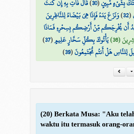
قَالَ فَأْتِ بِهِ إِن كُنتَ
)
30
(
ْتُكَ بِشَيْءٍ مُّبِينٍ
وَنَزَعَ يَدَهُ فَإِذَا هِيَ بَيْضَاءُ لِلنَّاظِرِينَ
)
32
(
يدُ أَن يُخْرِجَكُم مِّنْ أَرْضِكُم بِسِحْرِهِ فَمَاذَا
)
37
(
يَأْتُوكَ بِكُلِّ سَحَّارٍ عَلِيمٍ
شِرِينَ (36
)
39
(
يلَ لِلنَّاسِ هَلْ أَنتُم مُّجْتَمِعُونَ
(20) Berkata Musa: "Aku tela
waktu itu termasuk orang-oran