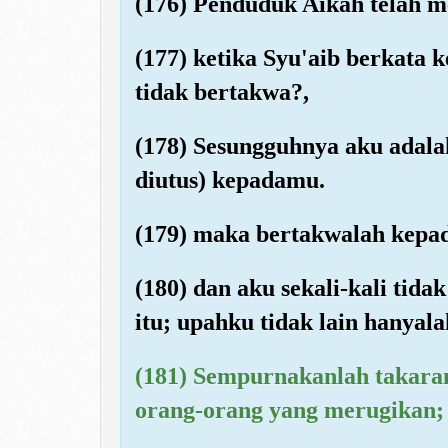
(176) Penduduk Aikah telah m
(177) ketika Syu'aib berkat
tidak bertakwa?,
(178) Sesungguhnya aku adala
diutus) kepadamu.
(179) maka bertakwalah kepad
(180) dan aku sekali-kali tid
itu; upahku tidak lain hanyal
(181) Sempurnakanlah takara
orang-orang yang merugikan;