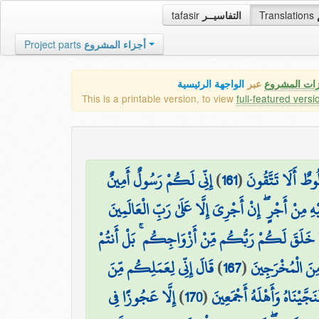
tafasir
التفاسيــر
Translations
Project parts
أجزاء المشروع
زات المشروع
عبر
الواجهة الرئيسية
This is a printable version, to view
full-featured versi
إِنِّي لَكُمْ رَسُولٌ أَمِينٌ
)
161
(
ُوطٌ أَلَا تَتَّقُونَ
ِ مِنْ أَجْرٍ ۖ إِنْ أَجْرِيَ إِلَّا عَلَىٰ رَبِّ الْعَالَمِينَ
 خَلَقَ لَكُمْ رَبُّكُم مِّنْ أَزْوَاجِكُم ۚ بَلْ أَنتُمْ
قَالَ إِنِّي لِعَمَلِكُم مِّنَ
)
167
(
 مِنَ الْمُخْرَجِينَ
إِلَّا عَجُوزًا فِي
)
170
(
نَجَّيْنَاهُ وَأَهْلَهُ أَجْمَعِينَ