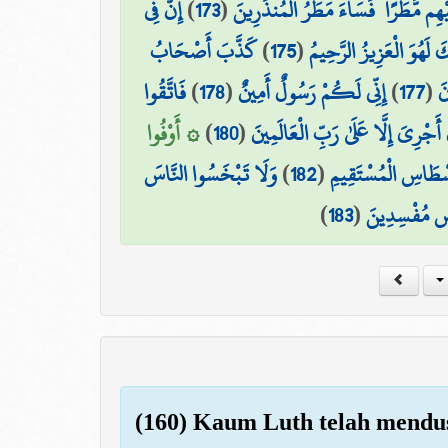
إِنَّ فِي
)
173
(
يْهِم مَّطَرًا ۖ فَسَاءَ مَطَرُ الْمُنذَرِينَ
كَذَّبَ أَصْحَابُ
)
175
(
َكَ لَهُوَ الْعَزِيزُ الرَّحِيمُ
فَاتَّقُوا
)
178
(
إِنِّي لَكُمْ رَسُولٌ أَمِينٌ
)
177
(
نَ
۞ أَوْفُوا
)
180
(
أَجْرِيَ إِلَّا عَلَىٰ رَبِّ الْعَالَمِينَ
وَلَا تَبْخَسُوا النَّاسَ
)
182
(
سْطَاسِ الْمُسْتَقِيمِ
)
183
(
رْضِ مُفْسِدِينَ
(160) Kaum Luth telah mendus