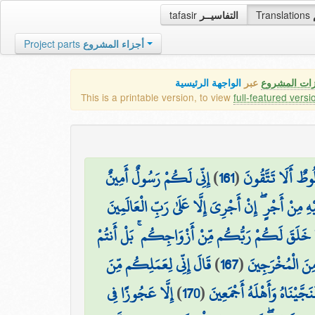
tafasir
التفاسيــر
Translations
Project parts
أجزاء المشروع
زات المشروع
عبر
الواجهة الرئيسية
This is a printable version, to view
full-featured versi
إِنِّي لَكُمْ رَسُولٌ أَمِينٌ
)
161
(
ُوطٌ أَلَا تَتَّقُونَ
ِ مِنْ أَجْرٍ ۖ إِنْ أَجْرِيَ إِلَّا عَلَىٰ رَبِّ الْعَالَمِينَ
 خَلَقَ لَكُمْ رَبُّكُم مِّنْ أَزْوَاجِكُم ۚ بَلْ أَنتُمْ
قَالَ إِنِّي لِعَمَلِكُم مِّنَ
)
167
(
 مِنَ الْمُخْرَجِينَ
إِلَّا عَجُوزًا فِي
)
170
(
نَجَّيْنَاهُ وَأَهْلَهُ أَجْمَعِينَ