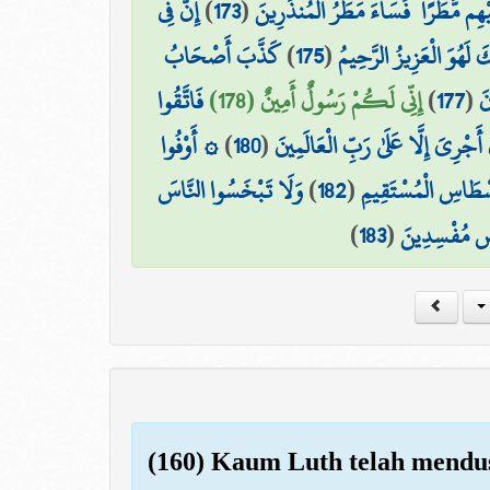
إِنَّ فِي
)
173
(
يْهِم مَّطَرًا ۖ فَسَاءَ مَطَرُ الْمُنذَرِينَ
كَذَّبَ أَصْحَابُ
)
175
(
َكَ لَهُوَ الْعَزِيزُ الرَّحِيمُ
فَاتَّقُوا
إِنِّي لَكُمْ رَسُولٌ أَمِينٌ (178)
)
177
(
نَ
۞ أَوْفُوا
)
180
(
أَجْرِيَ إِلَّا عَلَىٰ رَبِّ الْعَالَمِينَ
وَلَا تَبْخَسُوا النَّاسَ
)
182
(
سْطَاسِ الْمُسْتَقِيمِ
)
183
(
رْضِ مُفْسِدِينَ
(160) Kaum Luth telah mendus