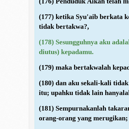
(176) Penduduk Aikah telah m
(177) ketika Syu'aib berkat
tidak bertakwa?,
(178) Sesungguhnya aku adala
diutus) kepadamu.
(179) maka bertakwalah kepad
(180) dan aku sekali-kali tid
itu; upahku tidak lain hanyal
(181) Sempurnakanlah takara
orang-orang yang merugikan;