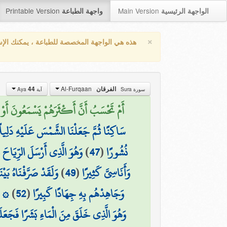
Printable Version
Main Version
الواجهة الرئيسية
واجهة الطباعة
×
هذه هي الواجهة المخصصة للطباعة ، يمكنك الإ
Al-Furqaan
44
الفرقان
سورة Sura
آية Aya
أَمْ تَحْسَبُ أَنَّ أَكْثَرَهُمْ يَسْمَعُونَ أَوْ يَ)
سَاكِنًا ثُمَّ جَعَلْنَا الشَّمْسَ عَلَيْهِ دَلِيل
وَهُوَ الَّذِي أَرْسَلَ الرِّيَاحَ ب
)
47
(
نُشُورًا
وَلَقَدْ صَرَّفْنَاهُ بَيْ
)
49
(
وَأَنَاسِيَّ كَثِيرًا
وَهُ
)
52
(
وَجَاهِدْهُم بِهِ جِهَادًا كَبِيرًا
وَهُوَ الَّذِي خَلَقَ مِنَ الْمَاءِ بَشَرًا فَجَعَلَه