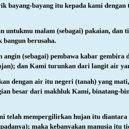
k bayang-bayang itu kepada kami dengan t
n untukmu malam (sebagai) pakaian, dan tid
k bangun berusaha.
n angin (sebagai) pembawa kabar gembira 
an); dan Kami turunkan dari langit air ya
an dengan air itu negeri (tanah) yang mat
gian besar dari makhluk Kami, binatang-bi
i telah mempergilirkan hujan itu diantar
 padanya); maka kebanyakan manusia itu ti