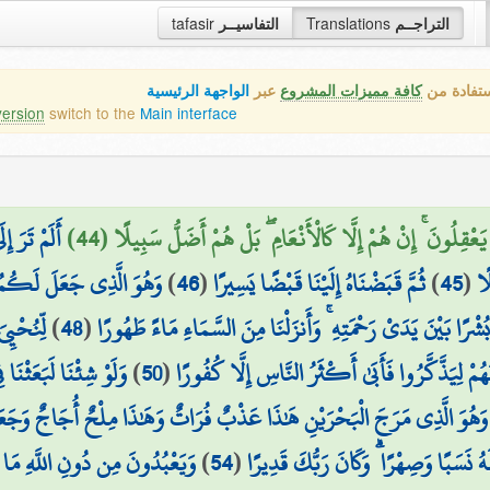
tafasir
التفاسيــر
Translations
التراجــم
ستفادة من
كافة مميزات المشروع
عبر
الواجهة الرئيسية
version
switch to the
Main interface
عْقِلُونَ ۚ إِنْ هُمْ إِلَّا كَالْأَنْعَامِ ۖ بَلْ هُمْ أَضَلُّ سَبِيلًا (44
أَلَمْ تَرَ إ
وَهُوَ الَّذِي جَعَلَ لَكُمُ الل
)
46
(
ثُمَّ قَبَضْنَاهُ إِلَيْنَا قَبْضًا يَسِيرًا
)
45
(
ًا
لِّنُحْيِيَ
)
48
(
ُشْرًا بَيْنَ يَدَيْ رَحْمَتِهِ ۚ وَأَنزَلْنَا مِنَ السَّمَاءِ مَاءً طَهُورًا
وَلَوْ شِئْنَا لَبَعَثْنَا ف
)
50
(
نَهُمْ لِيَذَّكَّرُوا فَأَبَىٰ أَكْثَرُ النَّاسِ إِلَّا كُفُورًا
وَ الَّذِي مَرَجَ الْبَحْرَيْنِ هَٰذَا عَذْبٌ فُرَاتٌ وَهَٰذَا مِلْحٌ أُجَاجٌ وَجَعَلَ ب
وَيَعْبُدُونَ مِن دُونِ اللَّهِ مَا لَا
)
54
(
ُ نَسَبًا وَصِهْرًا ۗ وَكَانَ رَبُّكَ قَدِيرًا