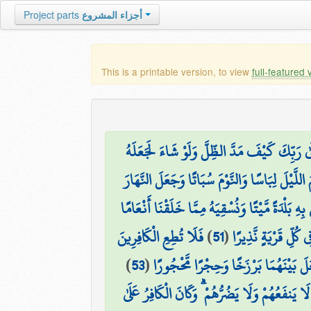
Project parts
أجزاء المشروع
This is a printable version, to view
full-featured 
ِلَىٰ رَبِّكَ كَيْفَ مَدَّ الظِّلَّ وَلَوْ شَاءَ لَجَعَلَهُ
َّيْلَ لِبَاسًا وَالنَّوْمَ سُبَاتًا وَجَعَلَ النَّهَارَ
 بِهِ بَلْدَةً مَّيْتًا وَنُسْقِيَهُ مِمَّا خَلَقْنَا أَنْعَامًا
فَلَا تُطِعِ الْكَافِرِينَ
)
51
(
ِي كُلِّ قَرْيَةٍ نَّذِيرًا
)
53
(
۞ َيْنَهُمَا بَرْزَخًا وَحِجْرًا مَّحْجُورًا
 يَنفَعُهُمْ وَلَا يَضُرُّهُمْ ۗ وَكَانَ الْكَافِرُ عَلَىٰ