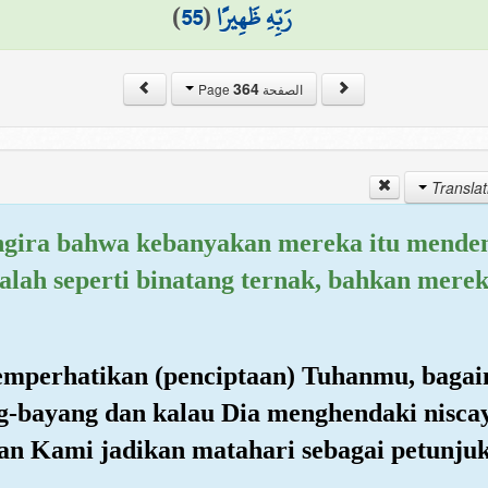
)
55
(
رَبِّهِ ظَهِيرًا
364
الصفحة Page
ngira bahwa kebanyakan mereka itu mende
alah seperti binatang ternak, bahkan merek
emperhatikan (penciptaan) Tuhanmu, bag
-bayang dan kalau Dia menghendaki niscay
an Kami jadikan matahari sebagai petunjuk