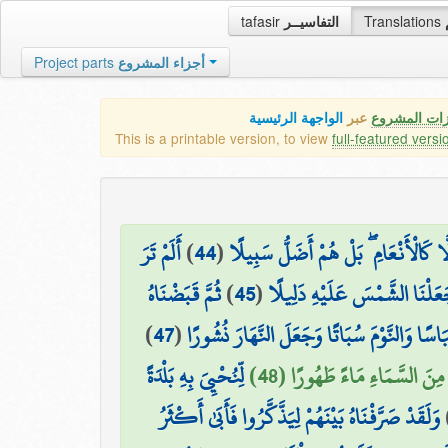
tafasir
التفاسيــر
Translations
Project parts
أجزاء المشروع
زات المشروع
عبر
الواجهة الرئيسية
This is a printable version, to view
full-featured versi
أَلَمْ تَرَ
)
44
(
َا كَالْأَنْعَامِ ۖ بَلْ هُمْ أَضَلُّ سَبِيلًا
ثُمَّ قَبَضْنَاهُ
)
45
(
جَعَلْنَا الشَّمْسَ عَلَيْهِ دَلِيلًا
)
47
(
اسًا وَالنَّوْمَ سُبَاتًا وَجَعَلَ النَّهَارَ نُشُورًا
َا مِنَ السَّمَاءِ مَاءً طَهُورًا (48
لِّنُحْيِيَ بِهِ بَلْدَةً
وَلَقَدْ صَرَّفْنَاهُ بَيْنَهُمْ لِيَذَّكَّرُوا فَأَبَىٰ أَكْثَرُ