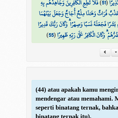
فَلَا تُطِعِ الْكَافِرِينَ وَجَاهِدْهُم بِهِ
)
51
(
َذِيرًا
۞ ْبٌ فُرَاتٌ وَهَٰذَا مِلْحٌ أُجَاجٌ وَجَعَلَ بَيْنَهُمَا
 بَشَرًا فَجَعَلَهُ نَسَبًا وَصِهْرًا ۗ وَكَانَ رَبُّكَ قَدِيرًا
)
55
(
ُهُمْ ۗ وَكَانَ الْكَافِرُ عَلَىٰ رَبِّهِ ظَهِيرًا
(44) atau apakah kamu mengi
mendengar atau memahami. Mer
seperti binatang ternak, bahka
binatang ternak itu).