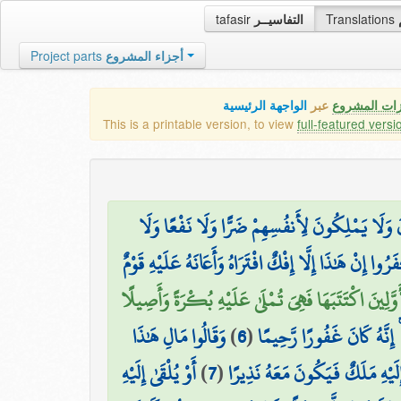
tafasir
التفاسيــر
Translations
Project parts
أجزاء المشروع
زات المشروع
عبر
الواجهة الرئيسية
This is a printable version, to view
full-featured versi
َ وَلَا يَمْلِكُونَ لِأَنفُسِهِمْ ضَرًّا وَلَا نَفْعًا وَلَا
ُوا إِنْ هَٰذَا إِلَّا إِفْكٌ افْتَرَاهُ وَأَعَانَهُ عَلَيْهِ قَوْمٌ
َوَّلِينَ اكْتَتَبَهَا فَهِيَ تُمْلَىٰ عَلَيْهِ بُكْرَةً وَأَصِيلًا
وَقَالُوا مَالِ هَٰذَا
)
6
(
ۚ إِنَّهُ كَانَ غَفُورًا رَّحِيمًا
أَوْ يُلْقَىٰ إِلَيْهِ
)
7
(
لَيْهِ مَلَكٌ فَيَكُونَ مَعَهُ نَذِيرًا