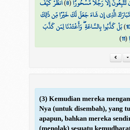
انظُرْ كَيْفَ
)
8
(
 تَتَّبِعُونَ إِلَّا رَجُلًا مَّسْحُورًا
تَبَارَكَ الَّذِي إِن شَاءَ جَعَلَ لَكَ خَيْرًا مِّن ذَٰلِكَ
بَلْ كَذَّبُوا بِالسَّاعَةِ ۖ وَأَعْتَدْنَا لِمَن كَذَّبَ
)
1
)
11
(
(3) Kemudian mereka mengamb
Nya (untuk disembah), yang t
apapun, bahkan mereka sendir
(menolak) sesuatu kemudharata