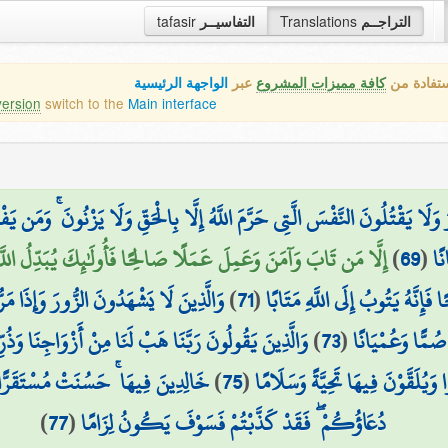
tafasir
التفاسيــر
Translations
التراجــم
ستفادة من
كافة مميزات المشروع
عبر
الواجهة الرئيسية
version
switch to the
Main interface
 وَلَا يَقْتُلُونَ النَّفْسَ الَّتِي حَرَّمَ اللَّهُ إِلَّا بِالْحَقِّ وَلَا يَزْنُونَ ۚ وَمَن يَفْ
إِلَّا مَن تَابَ وَآمَنَ وَعَمِلَ عَمَلًا صَالِحًا فَأُولَٰئِكَ يُبَدِّلُ اللَّه
)
69
(
نًا
وَالَّذِينَ لَا يَشْهَدُونَ الزُّورَ وَإِذَا مَرُّ
)
71
(
إِنَّهُ يَتُوبُ إِلَى اللَّهِ مَتَابًا
وَالَّذِينَ يَقُولُونَ رَبَّنَا هَبْ لَنَا مِنْ أَزْوَاجِنَا وَذُرِّيَّ
)
73
(
 صُمًّا وَعُمْيَانًا
خَالِدِينَ فِيهَا ۚ حَسُنَتْ مُسْتَقَرًّا 
)
75
(
 وَيُلَقَّوْنَ فِيهَا تَحِيَّةً وَسَلَامًا
)
77
(
دُعَاؤُكُمْ ۖ فَقَدْ كَذَّبْتُمْ فَسَوْفَ يَكُونُ لِزَامًا