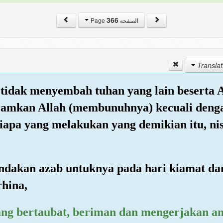
366
الصفحة Page
tidak menyembah tuhan yang lain beserta A
amkan Allah (membunuhnya) kecuali dengan
siapa yang melakukan yang demikian itu, n
gandakan azab untuknya pada hari kiamat da
rhina,
ang bertaubat, beriman dan mengerjakan am