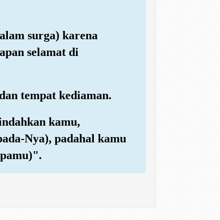
dalam surga) karena
apan selamat di
 dan tempat kediaman.
gindahkan kamu,
pada-Nya), padahal kamu
mpamu)".