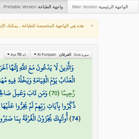
Printable Version
Main Version
الواجهة الرئيسية
واجهة الطباعة
×
هذه هي الواجهة المخصصة للطباعة ، يمكنك الإ
Al-Furqaan
70
الفرقان
سورة Sura
آية Aya
وَالَّذِينَ لَا يَدْعُونَ مَعَ اللَّهِ إِلَٰهًا آخَرَ
الْعَذَابُ يَوْمَ الْقِيَامَةِ وَيَخْلُدْ فِيهِ مُهَا
رَّحِيمًا (70)
وَمَن تَابَ وَعَمِلَ صَالِحًا فَ
ذُكِّرُوا بِآيَاتِ رَبِّهِمْ لَمْ يَخِرُّوا عَلَيْهَا
أُولَٰئِكَ يُجْزَوْنَ الْغُرْفَةَ بِمَا صَبَرُوا
)
74
(