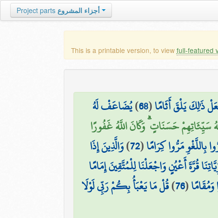
Project parts
أجزاء المشروع
This is a printable version, to view
full-featured 
يُضَاعَفْ لَهُ
)
68
(
عَلْ ذَٰلِكَ يَلْقَ أَثَامًا
ُ سَيِّئَاتِهِمْ حَسَنَاتٍ ۗ وَكَانَ اللَّهُ غَفُورًا
وَالَّذِينَ إِذَا
)
72
(
وا بِاللَّغْوِ مَرُّوا كِرَامًا
اتِنَا قُرَّةَ أَعْيُنٍ وَاجْعَلْنَا لِلْمُتَّقِينَ إِمَامًا
قُلْ مَا يَعْبَأُ بِكُمْ رَبِّي لَوْلَا
)
76
(
وَمُقَامًا