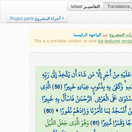
tafasir
التفاسيــر
Translations
Project parts
أجزاء المشروع
زات المشروع
عبر
الواجهة الرئيسية
This is a printable version, to view
full-featured versi
لَيْهِ مِنْ أَجْرٍ إِلَّا مَن شَاءَ أَن يَتَّخِذَ إِلَىٰ رَبِّهِ
الَّذِي
)
58
(
ْدِهِ ۚ وَكَفَىٰ بِهِ بِذُنُوبِ عِبَادِهِ خَبِيرًا
اسْتَوَىٰ عَلَى الْعَرْشِ ۚ الرَّحْمَٰنُ فَاسْأَلْ بِهِ خَبِيرًا
)
60
(
َٰنُ أَنَسْجُدُ لِمَا تَأْمُرُنَا وَزَادَهُمْ نُفُورًا
وَهُوَ الَّذِي جَعَلَ اللَّيْلَ
)
61
(
ا وَقَمَرًا مُّنِيرًا