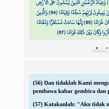
وَعِبَادُ الرَّحْمَٰنِ الَّذِينَ يَمْشُونَ عَلَى الْأَرْضِ
وَالَّذِينَ
)
64
(
ينَ يَبِيتُونَ لِرَبِّهِمْ سُجَّدًا وَقِيَامًا
إِنَّهَا سَاءَتْ مُسْتَقَرًّا وَمُقَامًا
)
65
(
انَ غَرَامًا
)
67
(
ْتُرُوا وَكَانَ بَيْنَ ذَٰلِكَ قَوَامًا
(56) Dan tidaklah Kami meng
pembawa kabar gembira dan p
(57) Katakanlah: "Aku tidak 