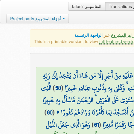
tafasir
التفاسيــر
Translations
Project parts
أجزاء المشروع
زات المشروع
عبر
الواجهة الرئيسية
This is a printable version, to view
full-featured versi
لَيْهِ مِنْ أَجْرٍ إِلَّا مَن شَاءَ أَن يَتَّخِذَ إِلَىٰ رَبِّهِ
الَّذِي
)
58
(
ْدِهِ ۚ وَكَفَىٰ بِهِ بِذُنُوبِ عِبَادِهِ خَبِيرًا
اسْتَوَىٰ عَلَى الْعَرْشِ ۚ الرَّحْمَٰنُ فَاسْأَلْ بِهِ خَبِيرًا
)
60
(
َٰنُ أَنَسْجُدُ لِمَا تَأْمُرُنَا وَزَادَهُمْ نُفُورًا
وَهُوَ الَّذِي جَعَلَ اللَّيْلَ
)
61
(
ا وَقَمَرًا مُّنِيرًا