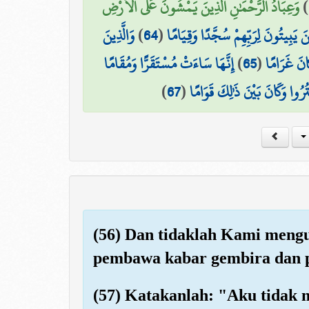
وَعِبَادُ الرَّحْمَٰنِ الَّذِينَ يَمْشُونَ عَلَى الْأَرْضِ
)
وَالَّذِينَ
)
64
(
ينَ يَبِيتُونَ لِرَبِّهِمْ سُجَّدًا وَقِيَامًا
إِنَّهَا سَاءَتْ مُسْتَقَرًّا وَمُقَامًا
)
65
(
انَ غَرَامًا
)
67
(
ْتُرُوا وَكَانَ بَيْنَ ذَٰلِكَ قَوَامًا
(56) Dan tidaklah Kami meng
pembawa kabar gembira dan p
(57) Katakanlah: "Aku tidak 