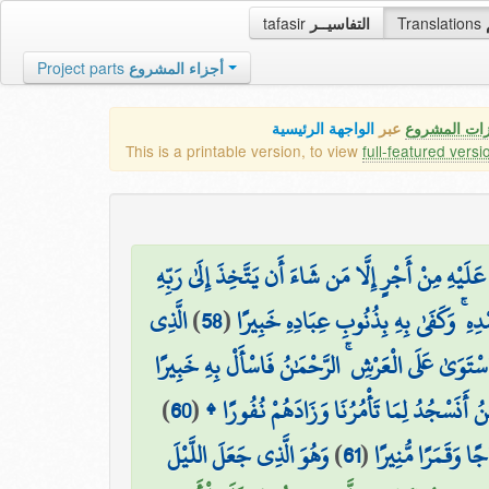
tafasir
التفاسيــر
Translations
Project parts
أجزاء المشروع
زات المشروع
عبر
الواجهة الرئيسية
This is a printable version, to view
full-featured versi
لَيْهِ مِنْ أَجْرٍ إِلَّا مَن شَاءَ أَن يَتَّخِذَ إِلَىٰ رَبِّهِ
الَّذِي
)
58
(
ْدِهِ ۚ وَكَفَىٰ بِهِ بِذُنُوبِ عِبَادِهِ خَبِيرًا
اسْتَوَىٰ عَلَى الْعَرْشِ ۚ الرَّحْمَٰنُ فَاسْأَلْ بِهِ خَبِيرًا
)
60
(
َٰنُ أَنَسْجُدُ لِمَا تَأْمُرُنَا وَزَادَهُمْ نُفُورًا
وَهُوَ الَّذِي جَعَلَ اللَّيْلَ
)
61
(
ا وَقَمَرًا مُّنِيرًا