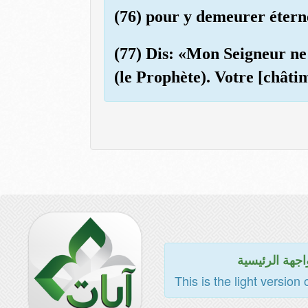
(76) pour y demeurer éterne
(77) Dis: «Mon Seigneur ne 
(le Prophète). Votre [châti
اجهة الرئيسية
This is the light version 