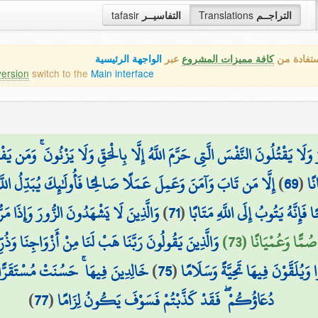
tafasir
التفاسيــر
Translations
التراجــم
ستفادة من
كافة مميزات المشروع
عبر
الواجهة الرئيسية
version
switch to the
Main interface
 وَلَا يَقْتُلُونَ النَّفْسَ الَّتِي حَرَّمَ اللَّهُ إِلَّا بِالْحَقِّ وَلَا يَزْنُونَ ۚ وَمَن يَفْ
إِلَّا مَن تَابَ وَآمَنَ وَعَمِلَ عَمَلًا صَالِحًا فَأُولَٰئِكَ يُبَدِّلُ اللَّه
)
69
(
نًا
وَالَّذِينَ لَا يَشْهَدُونَ الزُّورَ وَإِذَا مَرُّ
)
71
(
إِنَّهُ يَتُوبُ إِلَى اللَّهِ مَتَابًا
صُمًّا وَعُمْيَانًا (73
وَالَّذِينَ يَقُولُونَ رَبَّنَا هَبْ لَنَا مِنْ أَزْوَاجِنَا وَذُرِّيَّ
خَالِدِينَ فِيهَا ۚ حَسُنَتْ مُسْتَقَرًّا 
)
75
(
 وَيُلَقَّوْنَ فِيهَا تَحِيَّةً وَسَلَامًا
)
77
(
دُعَاؤُكُمْ ۖ فَقَدْ كَذَّبْتُمْ فَسَوْفَ يَكُونُ لِزَامًا