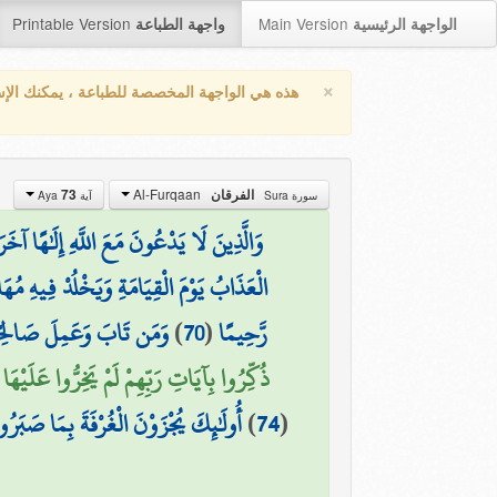
Printable Version
Main Version
الواجهة الرئيسية
واجهة الطباعة
×
هذه هي الواجهة المخصصة للطباعة ، يمكنك الإ
Al-Furqaan
73
الفرقان
سورة Sura
آية Aya
وَالَّذِينَ لَا يَدْعُونَ مَعَ اللَّهِ إِلَٰهًا آخَرَ
الْعَذَابُ يَوْمَ الْقِيَامَةِ وَيَخْلُدْ فِيهِ مُهَا
وَمَن تَابَ وَعَمِلَ صَالِحًا فَ
)
70
(
رَّحِيمًا
ذُكِّرُوا بِآيَاتِ رَبِّهِمْ لَمْ يَخِرُّوا عَلَيْهَا )
أُولَٰئِكَ يُجْزَوْنَ الْغُرْفَةَ بِمَا صَبَرُوا
)
74
(