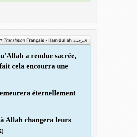
Français - Hamidullah
الترجمة Translation
qu'Allah a rendue sacrée,
fait cela encourra une
y demeurera éternellement
là Allah changera leurs
x;