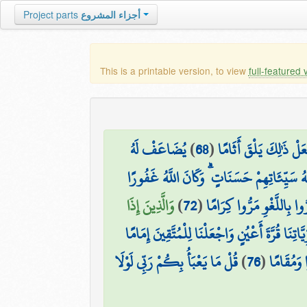
Project parts
أجزاء المشروع
This is a printable version, to view
full-featured 
يُضَاعَفْ لَهُ
)
68
(
عَلْ ذَٰلِكَ يَلْقَ أَثَامًا
ُ سَيِّئَاتِهِمْ حَسَنَاتٍ ۗ وَكَانَ اللَّهُ غَفُورًا
وَالَّذِينَ إِذَا
)
72
(
وا بِاللَّغْوِ مَرُّوا كِرَامًا
اتِنَا قُرَّةَ أَعْيُنٍ وَاجْعَلْنَا لِلْمُتَّقِينَ إِمَامًا
قُلْ مَا يَعْبَأُ بِكُمْ رَبِّي لَوْلَا
)
76
(
وَمُقَامًا