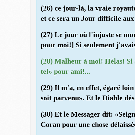
(26) ce jour-là, la vraie roya
et ce sera un Jour difficile aux
(27) Le jour où l'injuste se mo
pour moi!] Si seulement j'avai
(28) Malheur à moi! Hélas! Si 
tel» pour ami!...
(29) Il m'a, en effet, égaré loi
soit parvenu». Et le Diable dés
(30) Et le Messager dit: «Seig
Coran pour une chose délaissé