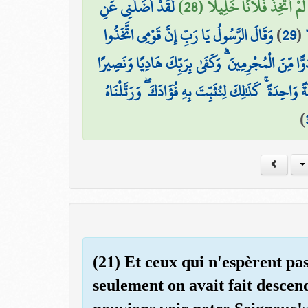
ي لَمْ أَتَّخِذْ فُلَانًا خَلِيلًا (28
لَّقَدْ أَضَلَّنِي عَنِ
وَقَالَ الرَّسُولُ يَا رَبِّ إِنَّ قَوْمِي اتَّخَذُوا
)
29
(
ُوًّا مِّنَ الْمُجْرِمِينَ ۗ وَكَفَىٰ بِرَبِّكَ هَادِيًا وَنَصِيرًا
وَاحِدَةً ۚ كَذَٰلِكَ لِنُثَبِّتَ بِهِ فُؤَادَكَ ۖ وَرَتَّلْنَاهُ
)
(21) Et ceux qui n'espèrent pa
seulement on avait fait descen