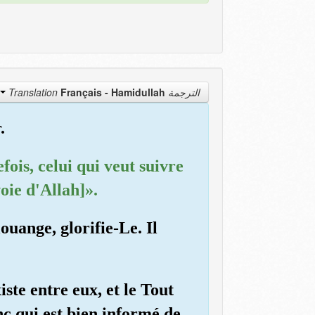
Français - Hamidullah
الترجمة Translation
.
ois, celui qui veut suivre
oie d'Allah]».
ouange, glorifie-Le. Il
xiste entre eux, et le Tout
nc qui est bien informé de