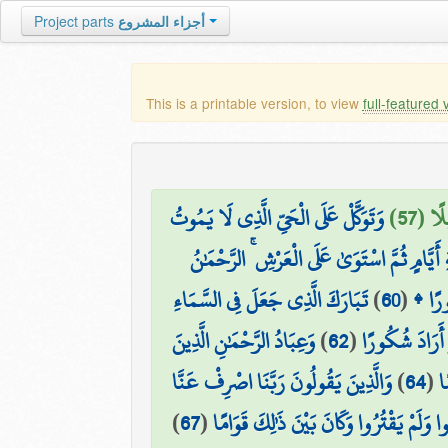
Project parts
أجزاء المشروع
This is a printable version, to view
full-featured 
ًا (57
وَتَوَكَّلْ عَلَى الْحَيِّ الَّذِي لَا يَمُوتُ
َيَّامٍ ثُمَّ اسْتَوَىٰ عَلَى الْعَرْشِ ۚ الرَّحْمَٰنُ
تَبَارَكَ الَّذِي جَعَلَ فِي السَّمَاءِ
)
60
(
ُفُورًا
وَعِبَادُ الرَّحْمَٰنِ الَّذِينَ
)
62
(
ْ أَرَادَ شُكُورًا
وَالَّذِينَ يَقُولُونَ رَبَّنَا اصْرِفْ عَنَّا
)
64
(
ًا
)
67
(
ُوا وَلَمْ يَقْتُرُوا وَكَانَ بَيْنَ ذَٰلِكَ قَوَامًا