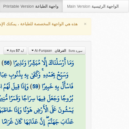
Printable Version
Main Version
الواجهة الرئيسية
واجهة الطباعة
×
هذه هي الواجهة المخصصة للطباعة ، يمكنك الإ
Al-Furqaan
57
الفرقان
سورة Sura
آية Aya
)
)
56
(
وَمَا أَرْسَلْنَاكَ إِلَّا مُبَشِّرًا وَنَذِيرًا
وَسَبِّحْ بِحَمْدِهِ ۚ وَكَفَىٰ بِهِ بِذُنُوبِ عِبَا
وَإِذَا قِيلَ لَهُم ۩
)
59
(
فَاسْأَلْ بِهِ خَبِيرًا
بُرُوجًا وَجَعَلَ فِيهَا سِرَاجًا وَقَمَرًا مُّنِيرً
يَمْشُونَ عَلَى الْأَرْضِ هَوْنًا وَإِذَا خَاطَبَهُ
(
عَذَابَ جَهَنَّمَ ۖ إِنَّ عَذَابَهَا كَانَ غَرَامًا