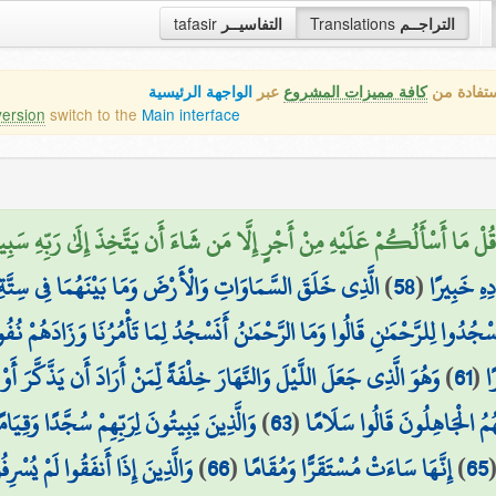
tafasir
التفاسيــر
Translations
التراجــم
ستفادة من
كافة مميزات المشروع
عبر
الواجهة الرئيسية
version
switch to the
Main interface
قُلْ مَا أَسْأَلُكُمْ عَلَيْهِ مِنْ أَجْرٍ إِلَّا مَن شَاءَ أَن يَتَّخِذَ إِلَىٰ رَبِّهِ سَبِيل
الَّذِي خَلَقَ السَّمَاوَاتِ وَالْأَرْضَ وَمَا بَيْنَهُمَا فِي سِتَّةِ أ
)
58
(
دِهِ خَبِيرًا
ُ اسْجُدُوا لِلرَّحْمَٰنِ قَالُوا وَمَا الرَّحْمَٰنُ أَنَسْجُدُ لِمَا تَأْمُرُنَا وَزَادَهُمْ ن
وَهُوَ الَّذِي جَعَلَ اللَّيْلَ وَالنَّهَارَ خِلْفَةً لِّمَنْ أَرَادَ أَن يَذَّكَّرَ أَو
)
61
(
ا
وَالَّذِينَ يَبِيتُونَ لِرَبِّهِمْ سُجَّدًا وَقِيَام
)
63
(
مُ الْجَاهِلُونَ قَالُوا سَلَامًا
وَالَّذِينَ إِذَا أَنفَقُوا لَمْ يُسْرِف
)
66
(
إِنَّهَا سَاءَتْ مُسْتَقَرًّا وَمُقَامًا
)
65