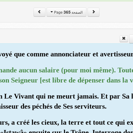
365
الصفحة Page
nvoyé que comme annonciateur et avertisseur
mande aucun salaire (pour moi même). Toutef
on Seigneur [est libre de dépenser dans la v
n Le Vivant qui ne meurt jamais. Et par Sa l
sseur des péchés de Ses serviteurs.
rs, a créé les cieux, la terre et tout ce qui e
 «Istawâ» ensuite sur le Trône. Interroge do