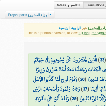
tafasir
التفاسيــر
Translations
Project parts
أجزاء المشروع
زات المشروع
عبر
الواجهة الرئيسية
This is a printable version, to view
full-featured versi
الَّذِينَ يُحْشَرُونَ عَلَىٰ وُجُوهِهِمْ إِلَىٰ جَهَنَّمَ
)
33
سَى الْكِتَابَ وَجَعَلْنَا مَعَهُ أَخَاهُ هَارُونَ وَزِيرًا
وَقَوْمَ نُوحٍ لَّمَّا كَذَّبُوا الرُّسُلَ
)
36
(
َاهُمْ تَدْمِيرًا
وَعَادًا وَثَمُودَ وَأَصْحَابَ الرَّسِّ
)
37
(
َابًا أَلِيمًا
وَلَقَدْ أَتَوْا عَلَى الْقَرْيَةِ
)
39
(
كُلًّا تَبَّرْنَا تَتْبِيرًا