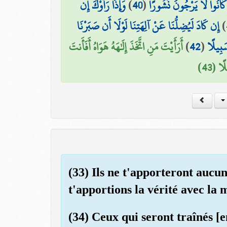
وَإِذَا رَأَوْكَ إِن
)
40
(
ْ كَانُوا لَا يَرْجُونَ نُشُورًا
إِن كَادَ لَيُضِلُّنَا عَنْ آلِهَتِنَا لَوْلَا أَن صَبَرْنَا
)
أَرَأَيْتَ مَنِ اتَّخَذَ إِلَٰهَهُ هَوَاهُ أَفَأَنتَ
)
42
(
َبِيلًا
ًا (43
(33) Ils ne t'apporteront aucu
t'apportions la vérité avec la 
(34) Ceux qui seront traînés [e