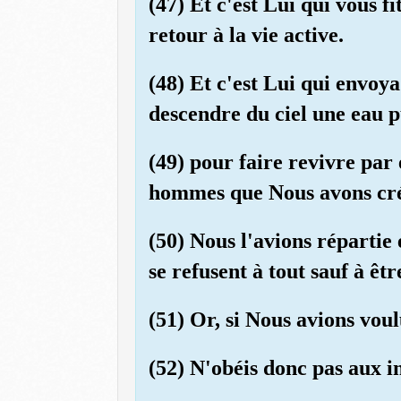
(47) Et c'est Lui qui vous f
retour à la vie active.
(48) Et c'est Lui qui envo
descendre du ciel une eau p
(49) pour faire revivre par
hommes que Nous avons cré
(50) Nous l'avions répartie 
se refusent à tout sauf à êtr
(51) Or, si Nous avions vou
(52) N'obéis donc pas aux in