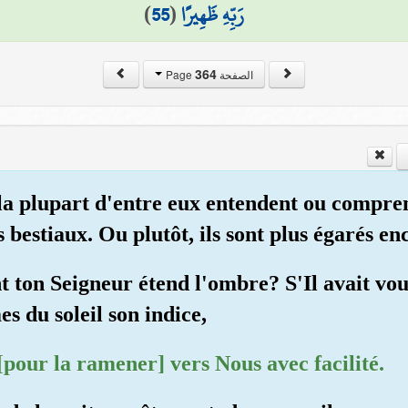
)
55
(
رَبِّهِ ظَهِيرًا
364
الصفحة Page
la plupart d'entre eux entendent ou compren
bestiaux. Ou plutôt, ils sont plus égarés enc
ton Seigneur étend l'ombre? S'Il avait voulu,
s du soleil son indice,
 [pour la ramener] vers Nous avec facilité.