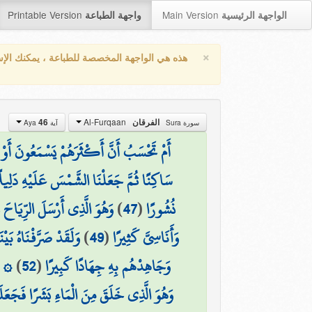
Printable Version
Main Version
الواجهة الرئيسية
واجهة الطباعة
×
هذه هي الواجهة المخصصة للطباعة ، يمكنك الإ
Al-Furqaan
46
الفرقان
سورة Sura
آية Aya
أَمْ تَحْسَبُ أَنَّ أَكْثَرَهُمْ يَسْمَعُونَ أَوْ يَ
سَاكِنًا ثُمَّ جَعَلْنَا الشَّمْسَ عَلَيْهِ دَلِيل
وَهُوَ الَّذِي أَرْسَلَ الرِّيَاحَ ب
)
47
(
نُشُورًا
وَلَقَدْ صَرَّفْنَاهُ بَيْ
)
49
(
وَأَنَاسِيَّ كَثِيرًا
وَهُ
)
52
(
وَجَاهِدْهُم بِهِ جِهَادًا كَبِيرًا
وَهُوَ الَّذِي خَلَقَ مِنَ الْمَاءِ بَشَرًا فَجَعَلَه