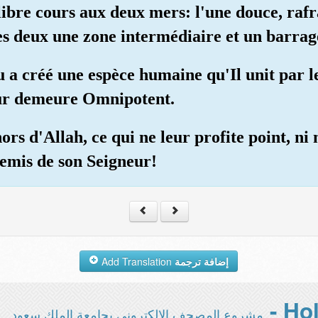
libre cours aux deux mers: l'une douce, rafra
les deux une zone intermédiaire et un barrag
au a créé une espèce humaine qu'Il unit par le
neur demeure Omnipotent.
rs d'Allah, ce qui ne leur profite point, ni n
nemis de son Seigneur!
Add Translation
إضافة ترجمة
مشروع المصحف الإلكتروني بجامعة الملك سعود