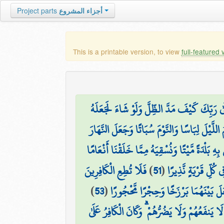
Project parts
أجزاء المشروع
This is a printable version, to view
full-featured 
ِلَىٰ رَبِّكَ كَيْفَ مَدَّ الظِّلَّ وَلَوْ شَاءَ لَجَعَلَهُ
َّيْلَ لِبَاسًا وَالنَّوْمَ سُبَاتًا وَجَعَلَ النَّهَارَ
 بِهِ بَلْدَةً مَّيْتًا وَنُسْقِيَهُ مِمَّا خَلَقْنَا أَنْعَامًا
فَلَا تُطِعِ الْكَافِرِينَ
)
51
(
ِي كُلِّ قَرْيَةٍ نَّذِيرًا
)
53
(
۞ َيْنَهُمَا بَرْزَخًا وَحِجْرًا مَّحْجُورًا
 يَنفَعُهُمْ وَلَا يَضُرُّهُمْ ۗ وَكَانَ الْكَافِرُ عَلَىٰ