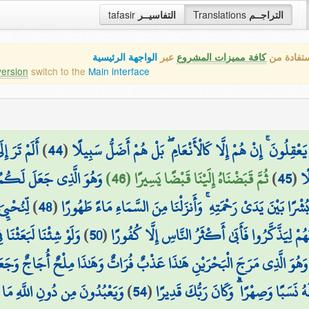
tafasir
التفاسيــر
Translations
التراجــم
ستفادة من
كافة مميزات المشروع
عبر
الواجهة الرئيسية
version
switch to the
Main interface
أَلَمْ تَرَ إ
)
44
(
عْقِلُونَ ۚ إِنْ هُمْ إِلَّا كَالْأَنْعَامِ ۖ بَلْ هُمْ أَضَلُّ سَبِيلًا
وَهُوَ الَّذِي جَعَلَ لَكُمُ الل
ثُمَّ قَبَضْنَاهُ إِلَيْنَا قَبْضًا يَسِيرًا (46)
)
45
(
ًا
لِّنُحْيِيَ
)
48
(
ُشْرًا بَيْنَ يَدَيْ رَحْمَتِهِ ۚ وَأَنزَلْنَا مِنَ السَّمَاءِ مَاءً طَهُورًا
وَلَوْ شِئْنَا لَبَعَثْنَا ف
)
50
(
نَهُمْ لِيَذَّكَّرُوا فَأَبَىٰ أَكْثَرُ النَّاسِ إِلَّا كُفُورًا
وَ الَّذِي مَرَجَ الْبَحْرَيْنِ هَٰذَا عَذْبٌ فُرَاتٌ وَهَٰذَا مِلْحٌ أُجَاجٌ وَجَعَلَ ب
وَيَعْبُدُونَ مِن دُونِ اللَّهِ مَا لَا
)
54
(
ُ نَسَبًا وَصِهْرًا ۗ وَكَانَ رَبُّكَ قَدِيرًا