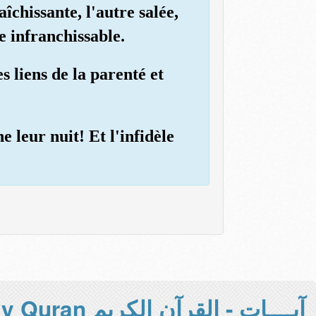
îchissante, l'autre salée,
e infranchissable.
s liens de la parenté et
e leur nuit! Et l'infidèle
آيــــات - القرآن الكريم Holy Quran -