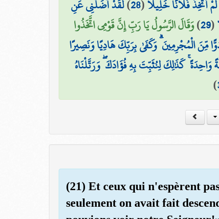
لَّقَدْ أَضَلَّنِي عَنِ
)
28
(
 لَمْ أَتَّخِذْ فُلَانًا خَلِيلًا
وَقَالَ الرَّسُولُ يَا رَبِّ إِنَّ قَوْمِي اتَّخَذُوا
)
29
(
ُوًّا مِّنَ الْمُجْرِمِينَ ۗ وَكَفَىٰ بِرَبِّكَ هَادِيًا وَنَصِيرًا
وَاحِدَةً ۚ كَذَٰلِكَ لِنُثَبِّتَ بِهِ فُؤَادَكَ ۖ وَرَتَّلْنَاهُ
)
(21) Et ceux qui n'espèrent pa
seulement on avait fait descen