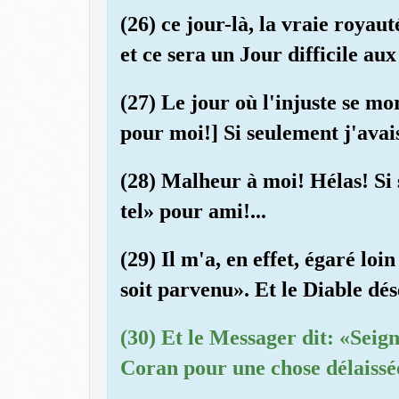
(26) ce jour-là, la vraie roya
et ce sera un Jour difficile aux
(27) Le jour où l'injuste se mo
pour moi!] Si seulement j'avai
(28) Malheur à moi! Hélas! Si 
tel» pour ami!...
(29) Il m'a, en effet, égaré loi
soit parvenu». Et le Diable dés
(30) Et le Messager dit: «Seig
Coran pour une chose délaissé