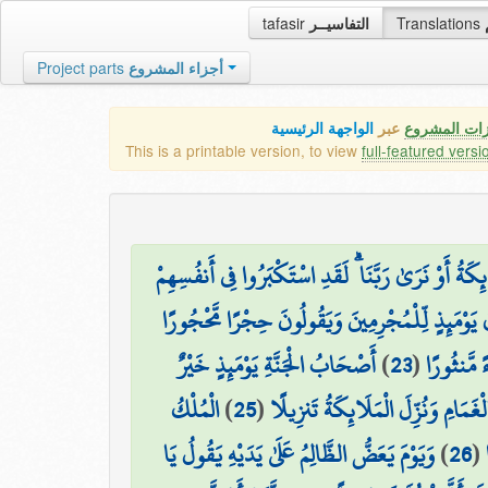
tafasir
التفاسيــر
Translations
Project parts
أجزاء المشروع
زات المشروع
عبر
الواجهة الرئيسية
This is a printable version, to view
full-featured versi
۞ َةُ أَوْ نَرَىٰ رَبَّنَا ۗ لَقَدِ اسْتَكْبَرُوا فِي أَنفُسِهِمْ
ٰ يَوْمَئِذٍ لِّلْمُجْرِمِينَ وَيَقُولُونَ حِجْرًا مَّحْجُورًا
أَصْحَابُ الْجَنَّةِ يَوْمَئِذٍ خَيْرٌ
)
23
(
 مَّنثُورًا
الْمُلْكُ
)
25
(
لْغَمَامِ وَنُزِّلَ الْمَلَائِكَةُ تَنزِيلًا
وَيَوْمَ يَعَضُّ الظَّالِمُ عَلَىٰ يَدَيْهِ يَقُولُ يَا
)
26
(