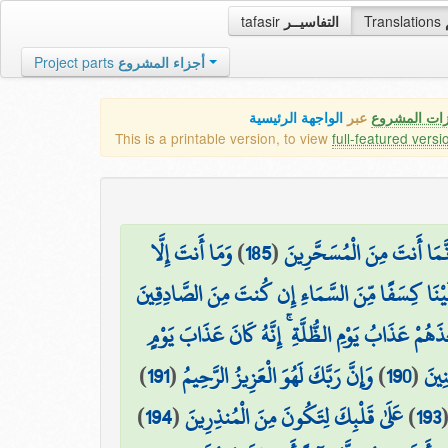
tafasir
التفاسيــر
Translations
Project parts
أجزاء المشروع
زات المشروع
عبر
الواجهة الرئيسية
This is a printable version, to view
full-featured versi
وَمَا أَنتَ إِلَّا
)
185
(
ِنَّمَا أَنتَ مِنَ الْمُسَحَّرِينَ
يْنَا كِسَفًا مِّنَ السَّمَاءِ إِن كُنتَ مِنَ الصَّادِقِينَ
َذَهُمْ عَذَابُ يَوْمِ الظُّلَّةِ ۚ إِنَّهُ كَانَ عَذَابَ يَوْمٍ
)
191
(
وَإِنَّ رَبَّكَ لَهُوَ الْعَزِيزُ الرَّحِيمُ
)
190
(
نِينَ
)
194
(
عَلَىٰ قَلْبِكَ لِتَكُونَ مِنَ الْمُنذِرِينَ
)
193