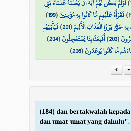
أَوَلَمْ يَكُن لَّهُمْ آيَةً أَن يَعْلَمَهُ عُلَمَاءُ بَنِي
)
)
199
(
فَقَرَأَهُ عَلَيْهِم مَّا كَانُوا بِهِ مُؤْمِنِينَ
)
1
فَيَأْتِيَهُم
)
201
(
 بِهِ حَتَّىٰ يَرَوُا الْعَذَابَ الْأَلِيمَ
)
204
(
أَفَبِعَذَابِنَا يَسْتَعْجِلُونَ
)
203
(
َرُونَ
)
206
(
َاءَهُم مَّا كَانُوا يُوعَدُونَ
(184) dan bertakwalah kepada
dan umat-umat yang dahulu".