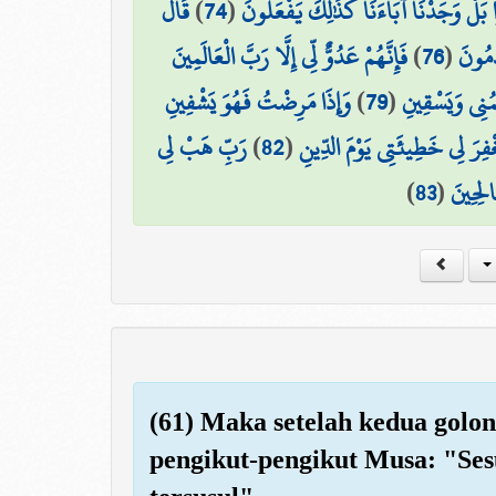
قَالَ
)
74
(
ا بَلْ وَجَدْنَا آبَاءَنَا كَذَٰلِكَ يَفْعَلُونَ
فَإِنَّهُمْ عَدُوٌّ لِّي إِلَّا رَبَّ الْعَالَمِينَ
)
76
(
َمُونَ
وَإِذَا مَرِضْتُ فَهُوَ يَشْفِينِ
)
79
(
مُنِي وَيَسْقِينِ
رَبِّ هَبْ لِي
)
82
(
ْفِرَ لِي خَطِيئَتِي يَوْمَ الدِّينِ
)
83
(
الِحِينَ
(61) Maka setelah kedua golon
pengikut-pengikut Musa: "Ses