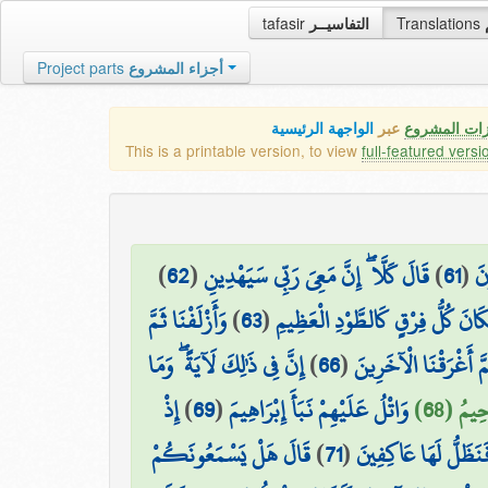
tafasir
التفاسيــر
Translations
Project parts
أجزاء المشروع
زات المشروع
عبر
الواجهة الرئيسية
This is a printable version, to view
full-featured versi
)
62
(
قَالَ كَلَّا ۖ إِنَّ مَعِيَ رَبِّي سَيَهْدِينِ
)
61
(
نَ
وَأَزْلَفْنَا ثَمَّ
)
63
(
َانَ كُلُّ فِرْقٍ كَالطَّوْدِ الْعَظِيمِ
إِنَّ فِي ذَٰلِكَ لَآيَةً ۖ وَمَا
)
66
(
مَّ أَغْرَقْنَا الْآخَرِينَ
إِذْ
)
69
(
وَاتْلُ عَلَيْهِمْ نَبَأَ إِبْرَاهِيمَ
حِيمُ (68
قَالَ هَلْ يَسْمَعُونَكُمْ
)
71
(
َنَظَلُّ لَهَا عَاكِفِينَ