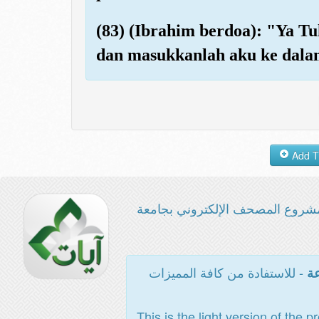
(83) (Ibrahim berdoa): "Ya T
dan masukkanlah aku ke dalam
شروع المصحف الإلكتروني بجامعة
- للاستفادة من كافة المميزات
عة
This is the light version of the p