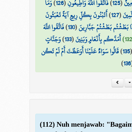
وَمَا
)
126
(
فَاتَّقُوا اللَّهَ وَأَطِيعُونِ
)
125
(
مِينٌ
أَتَبْنُونَ بِكُلِّ رِيعٍ آيَةً تَعْبَثُونَ
)
127
(
َمِينَ
فَاتَّقُوا اللَّهَ
)
130
(
ذَا بَطَشْتُم بَطَشْتُمْ جَبَّارِينَ
وَجَنَّاتٍ
)
133
(
أَمَدَّكُم بِأَنْعَامٍ وَبَنِينَ
قَالُوا سَوَاءٌ عَلَيْنَا أَوَعَظْتَ أَمْ لَمْ تَكُن
)
135
)
136
(112) Nuh menjawab: "Bagaim