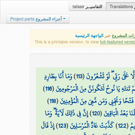
tafasir
التفاسيــر
Translations
Project parts
أجزاء المشروع
زات المشروع
عبر
الواجهة الرئيسية
This is a printable version, to view
full-featured versi
وَمَا أَنَا بِطَارِدِ
)
113
(
َا عَلَىٰ رَبِّي ۖ لَوْ تَشْعُرُونَ
)
116
(
َّمْ تَنتَهِ يَا نُوحُ لَتَكُونَنَّ مِنَ الْمَرْجُومِينَ
)
118
(
ْ فَتْحًا وَنَجِّنِي وَمَن مَّعِيَ مِنَ الْمُؤْمِنِينَ
إِنَّ فِي ذَٰلِكَ لَآيَةً ۖ وَمَا
)
120
(
قْنَا بَعْدُ الْبَاقِينَ
إِذْ قَالَ
)
123
(
كَذَّبَتْ عَادٌ الْمُرْسَلِينَ
)
122
(
يمُ