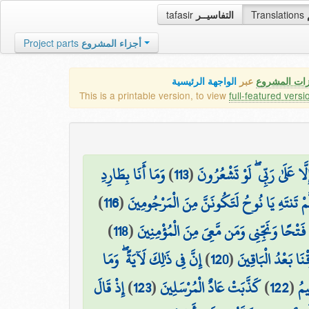
tafasir
التفاسيــر
Translations
Project parts
أجزاء المشروع
زات المشروع
عبر
الواجهة الرئيسية
This is a printable version, to view
full-featured versi
وَمَا أَنَا بِطَارِدِ
)
113
(
َا عَلَىٰ رَبِّي ۖ لَوْ تَشْعُرُونَ
)
116
(
َّمْ تَنتَهِ يَا نُوحُ لَتَكُونَنَّ مِنَ الْمَرْجُومِينَ
)
118
(
ْ فَتْحًا وَنَجِّنِي وَمَن مَّعِيَ مِنَ الْمُؤْمِنِينَ
إِنَّ فِي ذَٰلِكَ لَآيَةً ۖ وَمَا
)
120
(
قْنَا بَعْدُ الْبَاقِينَ
إِذْ قَالَ
)
123
(
كَذَّبَتْ عَادٌ الْمُرْسَلِينَ
)
122
(
يمُ