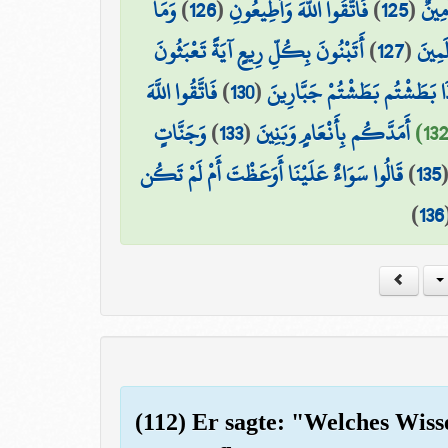
وَمَا
)
126
(
فَاتَّقُوا اللَّهَ وَأَطِيعُونِ
)
125
(
مِينٌ
أَتَبْنُونَ بِكُلِّ رِيعٍ آيَةً تَعْبَثُونَ
)
127
(
َمِينَ
فَاتَّقُوا اللَّهَ
)
130
(
ذَا بَطَشْتُم بَطَشْتُمْ جَبَّارِينَ
وَجَنَّاتٍ
)
133
(
أَمَدَّكُم بِأَنْعَامٍ وَبَنِينَ
قَالُوا سَوَاءٌ عَلَيْنَا أَوَعَظْتَ أَمْ لَمْ تَكُن
)
135
)
136
(112) Er sagte: "Welches Wisse