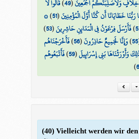
قَالُوا لَا
)
49
(
خِلَافٍ وَلَأُصَلِّبَنَّكُمْ أَجْمَعِينَ
۞
)
51
(
ا رَبُّنَا خَطَايَانَا أَن كُنَّا أَوَّلَ الْمُؤْمِنِينَ
)
53
(
فَأَرْسَلَ فِرْعَوْنُ فِي الْمَدَائِنِ حَاشِرِينَ
)
5
فَأَخْرَجْنَاهُم
)
56
(
وَإِنَّا لَجَمِيعٌ حَاذِرُونَ
)
55
فَأَتْبَعُوهُم
)
59
(
ٰلِكَ وَأَوْرَثْنَاهَا بَنِي إِسْرَائِيلَ
)
(40) Vielleicht werden wir den