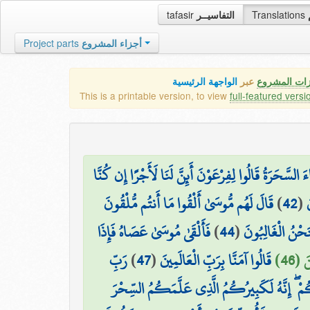
tafasir
التفاسيــر
Translations
Project parts
أجزاء المشروع
زات المشروع
عبر
الواجهة الرئيسية
This is a printable version, to view
full-featured versi
َ السَّحَرَةُ قَالُوا لِفِرْعَوْنَ أَئِنَّ لَنَا لَأَجْرًا إِن كُنَّا
قَالَ لَهُم مُّوسَىٰ أَلْقُوا مَا أَنتُم مُّلْقُونَ
)
42
(
َ
فَأَلْقَىٰ مُوسَىٰ عَصَاهُ فَإِذَا
)
44
(
لَنَحْنُ الْغَالِبُونَ
رَبِّ
)
47
(
قَالُوا آمَنَّا بِرَبِّ الْعَالَمِينَ
 (46
ُمْ ۖ إِنَّهُ لَكَبِيرُكُمُ الَّذِي عَلَّمَكُمُ السِّحْرَ