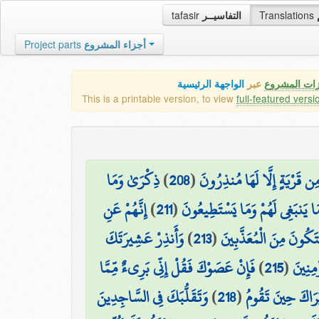
tafasir
التفاسيــر
Translations
Project parts
أجزاء المشروع
زات المشروع
عبر
الواجهة الرئيسية
This is a printable version, to view
full-featured versi
ذِكْرَىٰ وَمَا
)
208
(
ِن قَرْيَةٍ إِلَّا لَهَا مُنذِرُونَ
إِنَّهُمْ عَنِ
)
211
(
َا يَنبَغِي لَهُمْ وَمَا يَسْتَطِيعُونَ
وَأَنذِرْ عَشِيرَتَكَ
)
213
(
َتَكُونَ مِنَ الْمُعَذَّبِينَ
فَإِنْ عَصَوْكَ فَقُلْ إِنِّي بَرِيءٌ مِّمَّا
)
215
(
مِنِينَ
وَتَقَلُّبَكَ فِي السَّاجِدِينَ
)
218
(
َرَاكَ حِينَ تَقُومُ