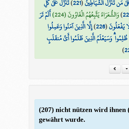
تَنَزَّلُ عَلَىٰ كُلِّ
)
221
(
َىٰ مَن تَنَزَّلُ الشَّيَاطِينُ
أَلَمْ تَرَ
وَالشُّعَرَاءُ يَتَّبِعُهُمُ الْغَاوُونَ (224)
)
22
إِلَّا الَّذِينَ آمَنُوا وَعَمِلُوا
)
226
(
لَا يَفْعَلُونَ
ُلِمُوا ۗ وَسَيَعْلَمُ الَّذِينَ ظَلَمُوا أَيَّ مُنقَلَبٍ
)
2
(207) nicht nützen wird ihnen
gewährt wurde.