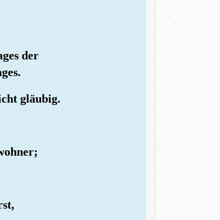
ages der
ges.
icht gläubig.
ewohner;
st,