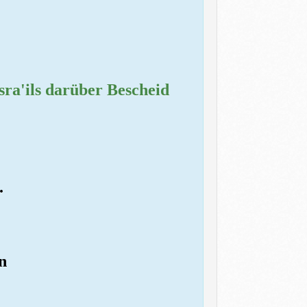
sra'ils darüber Bescheid
.
n