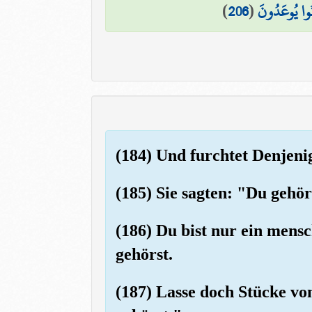
)
206
(
نُوا يُوعَدُونَ
(184) Und furchtet Denjeni
(185) Sie sagten: "Du gehör
(186) Du bist nur ein mens
gehörst.
(187) Lasse doch Stücke v