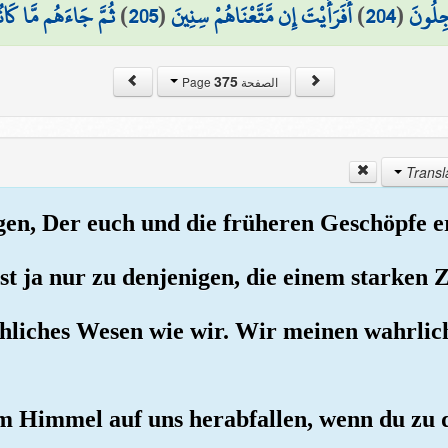
ثُمَّ جَاءَهُم مَّا كَا
)
205
(
أَفَرَأَيْتَ إِن مَّتَّعْنَاهُمْ سِنِينَ
)
204
(
ْجِلُونَ
375
الصفحة Page
gen, Der euch und die früheren Geschöpfe e
st ja nur zu denjenigen, die einem starken Z
chliches Wesen wie wir. Wir meinen wahrlic
om Himmel auf uns herabfallen, wenn du zu