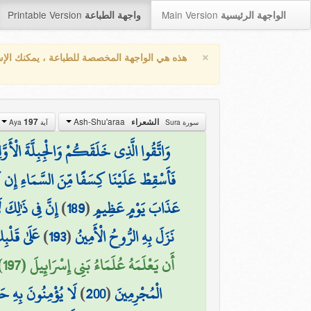
Printable Version
Main Version
الواجهة الرئيسية
واجهة الطباعة
×
هذه هي الواجهة المخصصة للطباعة ، يمكنك الإ
Ash-Shu'araa
197
الشعراء
سورة Sura
آية Aya
وَاتَّقُوا الَّذِي خَلَقَكُمْ وَالْجِبِلَّةَ الْأَوَّل
فَأَسْقِطْ عَلَيْنَا كِسَفًا مِّنَ السَّمَاءِ إِن
إِنَّ فِي ذَٰلِكَ 
)
189
(
عَذَابَ يَوْمٍ عَظِيمٍ
عَلَىٰ قَلْب
)
193
(
نَزَلَ بِهِ الرُّوحُ الْأَمِينُ
أَن يَعْلَمَهُ عُلَمَاءُ بَنِي إِسْرَائِيلَ (197)
لَا يُؤْمِنُونَ بِهِ حَتّ
)
200
(
الْمُجْرِمِينَ