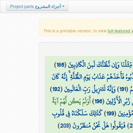
Project parts
أجزاء المشروع
This is a printable version, to view
full-featured 
)
186
(
مِّثْلُنَا وَإِن نَّظُنُّكَ لَمِنَ الْكَاذِبِينَ
بُوهُ فَأَخَذَهُمْ عَذَابُ يَوْمِ الظُّلَّةِ ۚ إِنَّهُ كَانَ
)
192
(
وَإِنَّهُ لَتَنزِيلُ رَبِّ الْعَالَمِينَ
)
191
(
مُ
أَوَلَمْ يَكُن لَّهُمْ آيَةً
)
196
(
ي زُبُرِ الْأَوَّلِينَ
كَذَٰلِكَ سَلَكْنَاهُ فِي قُلُوبِ
)
199
(
مُؤْمِنِينَ
)
203
(
فَيَقُولُوا هَلْ نَحْنُ مُنظَرُونَ
)
2