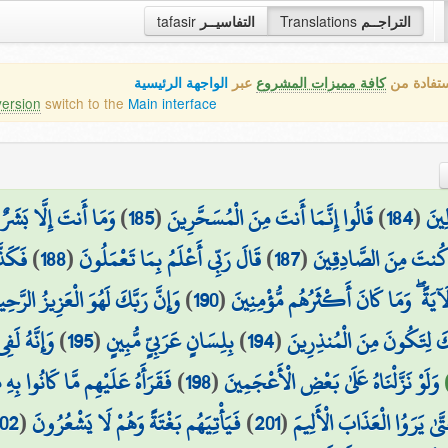
tafasir
التفاسيــر
Translations
التراجــم
ستفادة من
كافة مميزات المشروع
عبر
الواجهة الرئيسية
version
switch to the
Main interface
وَمَا أَنتَ إِلَّا بَشَرٌ 
)
185
(
قَالُوا إِنَّمَا أَنتَ مِنَ الْمُسَحَّرِينَ
)
184
(
ِينَ
فَكَذَّ
)
188
(
قَالَ رَبِّي أَعْلَمُ بِمَا تَعْمَلُونَ
)
187
(
 كُنتَ مِنَ الصَّادِقِينَ
وَإِنَّ رَبَّكَ لَهُوَ الْعَزِيزُ الرَّحِي
)
190
(
لَآيَةً ۖ وَمَا كَانَ أَكْثَرُهُم مُّؤْمِنِينَ
وَإِنَّهُ لَفِ
)
195
(
بِلِسَانٍ عَرَبِيٍّ مُّبِينٍ
)
194
(
ِكَ لِتَكُونَ مِنَ الْمُنذِرِينَ
فَقَرَأَهُ عَلَيْهِم مَّا كَانُوا بِهِ 
)
198
(
وَلَوْ نَزَّلْنَاهُ عَلَىٰ بَعْضِ الْأَعْجَمِينَ
02
(
فَيَأْتِيَهُم بَغْتَةً وَهُمْ لَا يَشْعُرُونَ
)
201
(
َىٰ يَرَوُا الْعَذَابَ الْأَلِيمَ