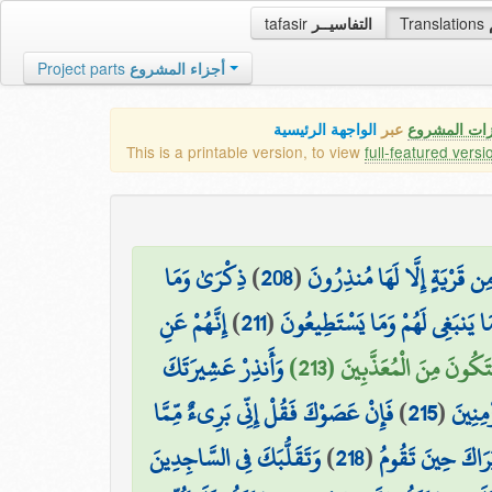
tafasir
التفاسيــر
Translations
Project parts
أجزاء المشروع
زات المشروع
عبر
الواجهة الرئيسية
This is a printable version, to view
full-featured versi
ذِكْرَىٰ وَمَا
)
208
(
ِن قَرْيَةٍ إِلَّا لَهَا مُنذِرُونَ
إِنَّهُمْ عَنِ
)
211
(
َا يَنبَغِي لَهُمْ وَمَا يَسْتَطِيعُونَ
تَكُونَ مِنَ الْمُعَذَّبِينَ (213
وَأَنذِرْ عَشِيرَتَكَ
فَإِنْ عَصَوْكَ فَقُلْ إِنِّي بَرِيءٌ مِّمَّا
)
215
(
مِنِينَ
وَتَقَلُّبَكَ فِي السَّاجِدِينَ
)
218
(
َرَاكَ حِينَ تَقُومُ