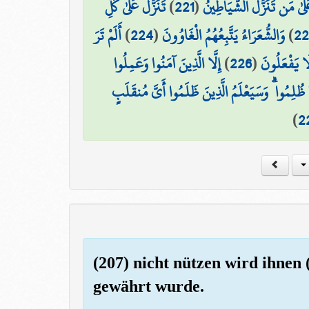
تَنَزَّلُ عَلَىٰ كُلِّ
)
221
(
َىٰ مَن تَنَزَّلُ الشَّيَاطِينُ
أَلَمْ تَرَ
)
224
(
وَالشُّعَرَاءُ يَتَّبِعُهُمُ الْغَاوُونَ
)
22
إِلَّا الَّذِينَ آمَنُوا وَعَمِلُوا
)
226
(
لَا يَفْعَلُونَ
ُلِمُوا ۗ وَسَيَعْلَمُ الَّذِينَ ظَلَمُوا أَيَّ مُنقَلَبٍ
)
2
(207) nicht nützen wird ihnen
gewährt wurde.