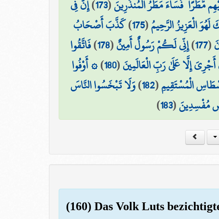
إِنَّ فِي
)
173
(
يْهِم مَّطَرًا ۖ فَسَاءَ مَطَرُ الْمُنذَرِينَ
كَذَّبَ أَصْحَابُ
)
175
(
َكَ لَهُوَ الْعَزِيزُ الرَّحِيمُ
فَاتَّقُوا
)
178
(
إِنِّي لَكُمْ رَسُولٌ أَمِينٌ
)
177
(
نَ
۞ أَوْفُوا
)
180
(
أَجْرِيَ إِلَّا عَلَىٰ رَبِّ الْعَالَمِينَ
وَلَا تَبْخَسُوا النَّاسَ
)
182
(
سْطَاسِ الْمُسْتَقِيمِ
)
183
(
رْضِ مُفْسِدِينَ
(160) Das Volk Luts bezichtig