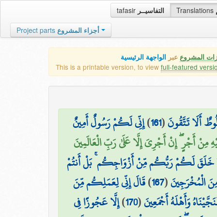
tafasir
التفاسيــر
Translations
Project parts
أجزاء المشروع
زات المشروع
عبر
الواجهة الرئيسية
This is a printable version, to view
full-featured versi
إِنِّي لَكُمْ رَسُولٌ أَمِينٌ
)
161
(
ُوطٌ أَلَا تَتَّقُونَ
ِ مِنْ أَجْرٍ ۖ إِنْ أَجْرِيَ إِلَّا عَلَىٰ رَبِّ الْعَالَمِينَ
 خَلَقَ لَكُمْ رَبُّكُم مِّنْ أَزْوَاجِكُم ۚ بَلْ أَنتُمْ
قَالَ إِنِّي لِعَمَلِكُم مِّنَ
)
167
(
 مِنَ الْمُخْرَجِينَ
إِلَّا عَجُوزًا فِي
)
170
(
نَجَّيْنَاهُ وَأَهْلَهُ أَجْمَعِينَ