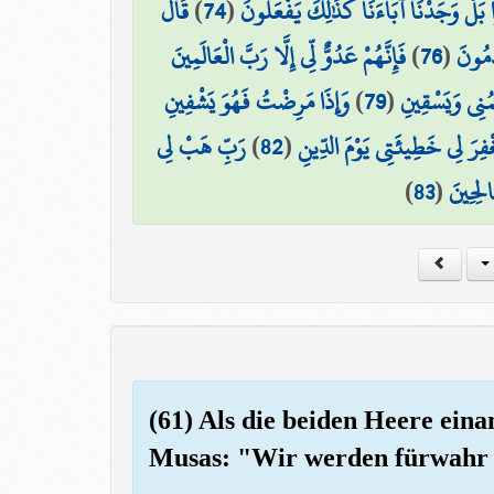
قَالَ
)
74
(
ا بَلْ وَجَدْنَا آبَاءَنَا كَذَٰلِكَ يَفْعَلُونَ
فَإِنَّهُمْ عَدُوٌّ لِّي إِلَّا رَبَّ الْعَالَمِينَ
)
76
(
َمُونَ
وَإِذَا مَرِضْتُ فَهُوَ يَشْفِينِ
)
79
(
مُنِي وَيَسْقِينِ
رَبِّ هَبْ لِي
)
82
(
ْفِرَ لِي خَطِيئَتِي يَوْمَ الدِّينِ
)
83
(
الِحِينَ
(61) Als die beiden Heere eina
Musas: "Wir werden fürwahr 