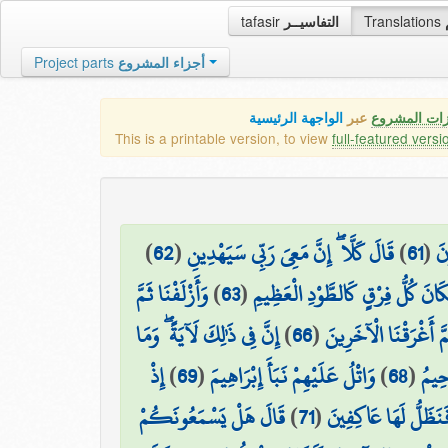
tafasir
التفاسيــر
Translations
Project parts
أجزاء المشروع
زات المشروع
عبر
الواجهة الرئيسية
This is a printable version, to view
full-featured versi
)
62
(
قَالَ كَلَّا ۖ إِنَّ مَعِيَ رَبِّي سَيَهْدِينِ
)
61
(
نَ
وَأَزْلَفْنَا ثَمَّ
)
63
(
َانَ كُلُّ فِرْقٍ كَالطَّوْدِ الْعَظِيمِ
إِنَّ فِي ذَٰلِكَ لَآيَةً ۖ وَمَا
)
66
(
مَّ أَغْرَقْنَا الْآخَرِينَ
إِذْ
)
69
(
وَاتْلُ عَلَيْهِمْ نَبَأَ إِبْرَاهِيمَ
)
68
(
َحِيمُ
قَالَ هَلْ يَسْمَعُونَكُمْ
)
71
(
َنَظَلُّ لَهَا عَاكِفِينَ