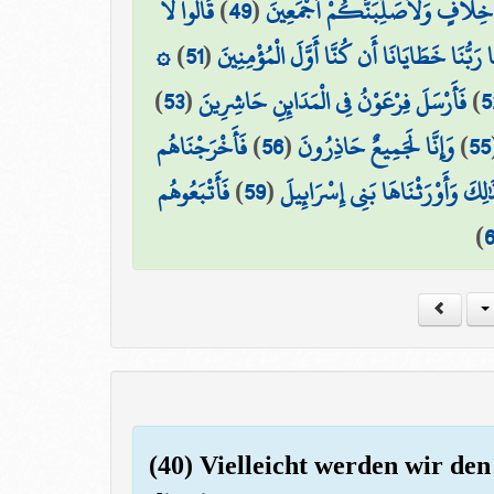
قَالُوا لَا
)
49
(
خِلَافٍ وَلَأُصَلِّبَنَّكُمْ أَجْمَعِينَ
۞
)
51
(
ا رَبُّنَا خَطَايَانَا أَن كُنَّا أَوَّلَ الْمُؤْمِنِينَ
)
53
(
فَأَرْسَلَ فِرْعَوْنُ فِي الْمَدَائِنِ حَاشِرِينَ
)
5
فَأَخْرَجْنَاهُم
)
56
(
وَإِنَّا لَجَمِيعٌ حَاذِرُونَ
)
55
فَأَتْبَعُوهُم
)
59
(
ٰلِكَ وَأَوْرَثْنَاهَا بَنِي إِسْرَائِيلَ
)
(40) Vielleicht werden wir den