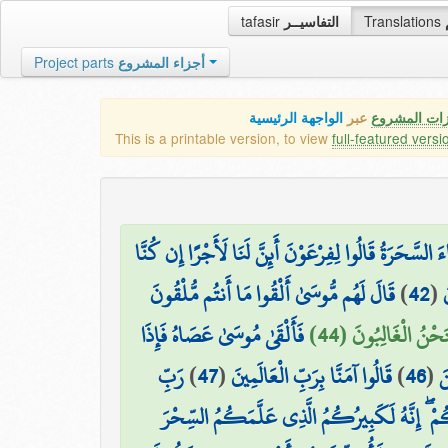
tafasir
التفاسيــر
Translations
Project parts
أجزاء المشروع
زات المشروع
عبر
الواجهة الرئيسية
This is a printable version, to view
full-featured versi
َ السَّحَرَةُ قَالُوا لِفِرْعَوْنَ أَئِنَّ لَنَا لَأَجْرًا إِن كُنَّا
قَالَ لَهُم مُّوسَىٰ أَلْقُوا مَا أَنتُم مُّلْقُونَ
)
42
(
َ
َنَحْنُ الْغَالِبُونَ (44
فَأَلْقَىٰ مُوسَىٰ عَصَاهُ فَإِذَا
رَبِّ
)
47
(
قَالُوا آمَنَّا بِرَبِّ الْعَالَمِينَ
)
46
(
َ
ُمْ ۖ إِنَّهُ لَكَبِيرُكُمُ الَّذِي عَلَّمَكُمُ السِّحْرَ