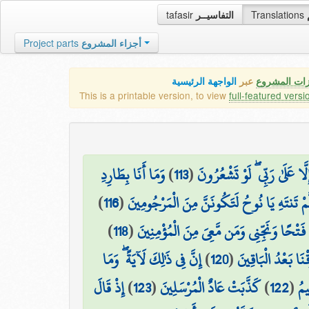
tafasir
التفاسيــر
Translations
Project parts
أجزاء المشروع
زات المشروع
عبر
الواجهة الرئيسية
This is a printable version, to view
full-featured versi
وَمَا أَنَا بِطَارِدِ
)
113
(
َا عَلَىٰ رَبِّي ۖ لَوْ تَشْعُرُونَ
)
116
(
َّمْ تَنتَهِ يَا نُوحُ لَتَكُونَنَّ مِنَ الْمَرْجُومِينَ
)
118
(
ْ فَتْحًا وَنَجِّنِي وَمَن مَّعِيَ مِنَ الْمُؤْمِنِينَ
إِنَّ فِي ذَٰلِكَ لَآيَةً ۖ وَمَا
)
120
(
قْنَا بَعْدُ الْبَاقِينَ
إِذْ قَالَ
)
123
(
كَذَّبَتْ عَادٌ الْمُرْسَلِينَ
)
122
(
يمُ