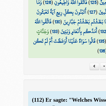
وَمَا
)
126
(
فَاتَّقُوا اللَّهَ وَأَطِيعُونِ
)
125
(
مِينٌ
أَتَبْنُونَ بِكُلِّ رِيعٍ آيَةً تَعْبَثُونَ
)
127
(
َمِينَ
فَاتَّقُوا اللَّهَ
)
130
(
ذَا بَطَشْتُم بَطَشْتُمْ جَبَّارِينَ
وَجَنَّاتٍ
)
133
(
أَمَدَّكُم بِأَنْعَامٍ وَبَنِينَ
)
13
قَالُوا سَوَاءٌ عَلَيْنَا أَوَعَظْتَ أَمْ لَمْ تَكُن
)
135
)
136
(112) Er sagte: "Welches Wisse