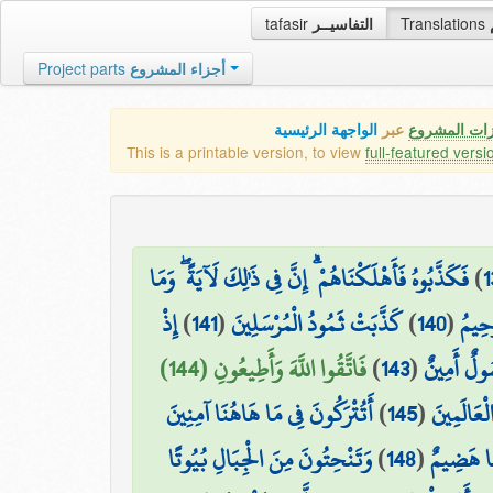
tafasir
التفاسيــر
Translations
Project parts
أجزاء المشروع
زات المشروع
عبر
الواجهة الرئيسية
This is a printable version, to view
full-featured versi
فَكَذَّبُوهُ فَأَهْلَكْنَاهُمْ ۗ إِنَّ فِي ذَٰلِكَ لَآيَةً ۖ وَمَا
)
1
إِذْ
)
141
(
كَذَّبَتْ ثَمُودُ الْمُرْسَلِينَ
)
140
(
َحِيمُ
فَاتَّقُوا اللَّهَ وَأَطِيعُونِ (144)
)
143
(
ُولٌ أَمِينٌ
أَتُتْرَكُونَ فِي مَا هَاهُنَا آمِنِينَ
)
145
(
لْعَالَمِينَ
وَتَنْحِتُونَ مِنَ الْجِبَالِ بُيُوتًا
)
148
(
َا هَضِيمٌ