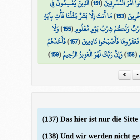
الَّذِينَ يُفْسِدُونَ فِي
)
151
(
وا أَمْرَ الْمُسْرِفِينَ
مَا أَنتَ إِلَّا بَشَرٌ مِّثْلُنَا فَأْتِ بِآيَةٍ
)
153
(
حَّرِينَ
وَلَا
)
155
(
 شِرْبٌ وَلَكُمْ شِرْبُ يَوْمٍ مَّعْلُومٍ
فَأَخَذَهُمُ
)
157
(
فَعَقَرُوهَا فَأَصْبَحُوا نَادِمِينَ
)
159
(
وَإِنَّ رَبَّكَ لَهُوَ الْعَزِيزُ الرَّحِيمُ
)
158
(
(137) Das hier ist nur die Sitt
(138) Und wir werden nicht ge