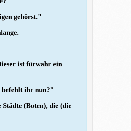
ge?"
igen gehörst."
hlange.
ieser ist fürwahr ein
 befehlt ihr nun?"
 Städte (Boten), die (die