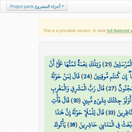
Project parts
أجزاء المشروع
This is a printable version, to view
full-featured 
وَتِلْكَ نِعْمَةٌ تَمُنُّهَا عَلَيَّ أَنْ
)
21
(
مُرْسَلِينَ
قَالَ لِمَنْ حَوْلَهُ
)
24
(
ا ۖ إِن كُنتُم مُّوقِنِينَ
قَالَ رَبُّ الْمَشْرِقِ وَالْمَغْرِبِ
)
27
(
مَجْنُونٌ
قَالَ فَأْتِ
)
30
(
أَوَلَوْ جِئْتُكَ بِشَيْءٍ مُّبِينٍ
قَالَ لِلْمَلَإِ حَوْلَهُ إِنَّ هَٰذَا
)
33
(
نَّاظِرِينَ
يَأْتُوكَ
)
36
(
َابْعَثْ فِي الْمَدَائِنِ حَاشِرِينَ