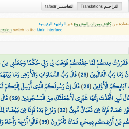
tafasir
التفاسيــر
Translations
التراجــم
ستفادة من
كافة مميزات المشروع
عبر
الواجهة الرئيسية
version
switch to the
Main interface
فَفَرَرْتُ مِنكُمْ لَمَّا خِفْتُكُمْ فَوَهَبَ لِي رَبِّي حُكْمًا وَجَعَلَنِي مِنَ الْ
قَالَ رَبُّ السَّمَاوَاتِ وَالْأَرْضِ وَمَا بَيْنَهُمَ
)
23
(
نُ وَمَا رَبُّ الْعَالَمِينَ
قَالَ إِنَّ رَسُولَكُمُ الَّذِي أُرْسِلَ إِلَيْكُمْ لَ
)
26
(
آبَائِكُمُ الْأَوَّلِينَ
قَالَ 
)
29
(
َالَ لَئِنِ اتَّخَذْتَ إِلَٰهًا غَيْرِي لَأَجْعَلَنَّكَ مِنَ الْمَسْجُونِينَ
وَنَزَعَ يَدَهُ فَإِذَا هِيَ بَيْضَاءُ لِل
)
32
(
ْقَىٰ عَصَاهُ فَإِذَا هِيَ ثُعْبَانٌ مُّبِينٌ
قَالُوا أَرْجِهْ وَأَخَاهُ و
)
35
(
ُم مِّنْ أَرْضِكُم بِسِحْرِهِ فَمَاذَا تَأْمُرُونَ