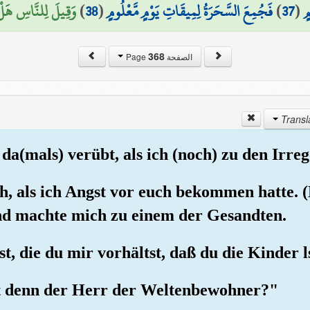
وَقِيلَ لِلنَّاسِ هَلْ )
)
38
(
فَجُمِعَ السَّحَرَةُ لِمِيقَاتِ يَوْمٍ مَّعْلُومٍ
)
37
(
ٍ
368
الصفحة Page
e da(mals) verübt, als ich (noch) zu den Irr
uch, als ich Angst vor euch bekommen hatte.
und machte mich zu einem der Gesandten.
st, die du mir vorhältst, daß du die Kinder l
ist denn der Herr der Weltenbewohner?"