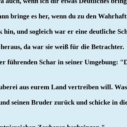
wa auch, wenn ich dir etwas Deutliches brin
Dann bringe es her, wenn du zu den Wahrhaft
k hin, und sogleich war er eine deutliche Sc
heraus, da war sie weiß für die Betrachter.
 der führenden Schar in seiner Umgebung: "D
auberei aus eurem Land vertreiben will. Was
 und seinen Bruder zurück und schicke in die