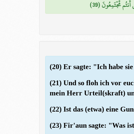
أَنتُم مُّجْتَمِعُونَ (39
(20) Er sagte: "Ich habe si
(21) Und so floh ich vor e
mein Herr Urteil(skraft) 
(22) Ist das (etwa) eine Gun
(23) Fir'aun sagte: "Was 