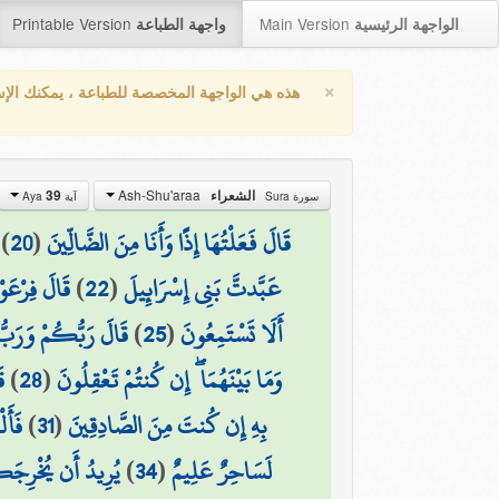
Printable Version
Main Version
الواجهة الرئيسية
واجهة الطباعة
×
هذه هي الواجهة المخصصة للطباعة ، يمكنك الإ
Ash-Shu'araa
39
الشعراء
سورة Sura
آية Aya
)
20
(
قَالَ فَعَلْتُهَا إِذًا وَأَنَا مِنَ الضَّالِّينَ
قَالَ فِرْعَوْ
)
22
(
عَبَّدتَّ بَنِي إِسْرَائِيلَ
قَالَ رَبُّكُمْ وَرَبُّ 
)
25
(
أَلَا تَسْتَمِعُونَ
ق
)
28
(
وَمَا بَيْنَهُمَا ۖ إِن كُنتُمْ تَعْقِلُونَ
فَأَل
)
31
(
بِهِ إِن كُنتَ مِنَ الصَّادِقِينَ
يُرِيدُ أَن يُخْرِجَك
)
34
(
لَسَاحِرٌ عَلِيمٌ