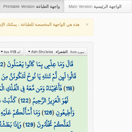
Printable Version
Main Version
الواجهة الرئيسية
واجهة الطباعة
×
هذه هي الواجهة المخصصة للطباعة ، يمكنك الإ
Ash-Shu'araa
115
الشعراء
سورة Sura
آية Aya
12
(
قَالَ وَمَا عِلْمِي بِمَا كَانُوا يَعْمَلُونَ
قَالُوا لَئِن لَّمْ تَنتَهِ يَا نُوحُ لَتَكُونَنَّ مِنَ 
فَأَنجَيْنَاهُ وَمَن مَّعَهُ فِي الْفُلْكِ ا
)
118
(
كَذَّبَتْ عَ
)
122
(
لَهُوَ الْعَزِيزُ الرَّحِيمُ
وَمَا أَسْأَلُكُمْ عَلَيْهِ مِ
)
126
(
وَأَطِيعُونِ
وَإِذَا بَطَشْت
)
129
(
لَعَلَّكُمْ تَخْلُدُونَ