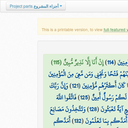
Project parts
أجزاء المشروع
This is a printable version, to view
full-featured 
إِنْ أَنَا إِلَّا نَذِيرٌ مُّبِينٌ (115)
)
114
(
ْمِنِينَ
ْنَهُمْ فَتْحًا وَنَجِّنِي وَمَن مَّعِيَ مِنَ الْمُؤْمِنِينَ
وَإِنَّ رَبَّكَ
)
121
(
مَا كَانَ أَكْثَرُهُم مُّؤْمِنِينَ
فَاتَّقُوا اللَّهَ
)
125
(
ِي لَكُمْ رَسُولٌ أَمِينٌ
وَتَتَّخِذُونَ مَصَانِعَ
)
128
(
ٍ آيَةً تَعْبَثُونَ
أَمَدَّكُم
)
132
(
ي أَمَدَّكُم بِمَا تَعْلَمُونَ