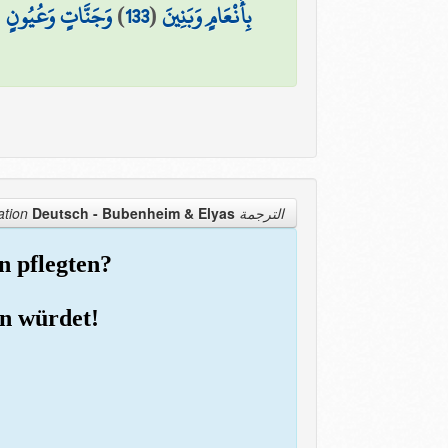
(
وَجَنَّاتٍ وَعُيُونٍ
)
133
(
بِأَنْعَامٍ وَبَنِينَ
Deutsch - Bubenheim & Elyas
الترجمة Translation
n pflegten?
n würdet!