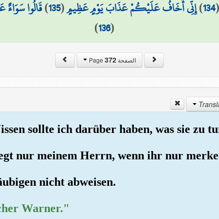
قَالُوا سَوَاءٌ عَ
)
135
(
إِنِّي أَخَافُ عَلَيْكُمْ عَذَابَ يَوْمٍ عَظِيمٍ
)
134
)
136
(
372
الصفحة Page
ssen sollte ich darüber haben, was sie zu tu
iegt nur meinem Herrn, wenn ihr nur merke
äubigen nicht abweisen.
icher Warner."