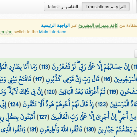
tafasir
التفاسيــر
Translations
التراجــم
ستفادة من
كافة مميزات المشروع
عبر
الواجهة الرئيسية
version
switch to the
Main interface
وَمَا أَنَا بِطَارِدِ الْمُؤ
)
113
(
إِنْ حِسَابُهُمْ إِلَّا عَلَىٰ رَبِّي ۖ لَوْ تَشْعُرُونَ
)
1
فَافْتَحْ بَيْنِي وَبَي
)
117
(
قَالَ رَبِّ إِنَّ قَوْمِي كَذَّبُونِ
)
116
(
الْمَرْجُومِينَ
إِنَّ فِي ذَٰلِكَ لَآيَةً ۖ وَ
)
120
(
ثُمَّ أَغْرَقْنَا بَعْدُ الْبَاقِينَ
)
119
(
لْمَشْحُونِ
إِنّ
)
124
(
إِذْ قَالَ لَهُمْ أَخُوهُمْ هُودٌ أَلَا تَتَّقُونَ
)
123
(
ادٌ الْمُرْسَلِينَ
أَتَبْنُونَ بِكُلِّ رِيع
)
127
(
نْ أَجْرٍ ۖ إِنْ أَجْرِيَ إِلَّا عَلَىٰ رَبِّ الْعَالَمِينَ
وَاتَّقُوا الَّذِ
)
131
(
فَاتَّقُوا اللَّهَ وَأَطِيعُونِ
)
130
(
ُم بَطَشْتُمْ جَبَّارِينَ