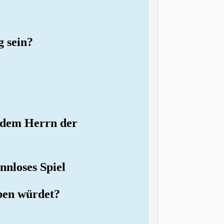
g sein?
r dem Herrn der
nnloses Spiel
eben würdet?