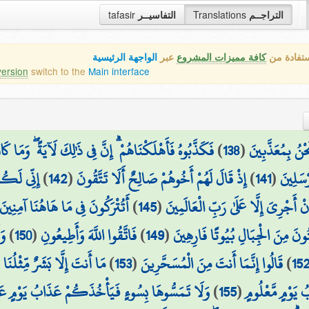
tafasir
التفاسيــر
Translations
التراجــم
ستفادة من
كافة مميزات المشروع
عبر
الواجهة الرئيسية
version
switch to the
Main interface
فَكَذَّبُوهُ فَأَهْلَكْنَاهُمْ ۗ إِنَّ فِي ذَٰلِكَ لَآيَةً ۖ وَمَا ك
)
138
(
حْنُ بِمُعَذَّبِينَ
إِنِّي لَكُم
)
142
(
إِذْ قَالَ لَهُمْ أَخُوهُمْ صَالِحٌ أَلَا تَتَّقُونَ
)
141
(
ْسَلِينَ
أَتُتْرَكُونَ فِي مَا هَاهُنَا آمِنِينَ
)
145
(
ْ أَجْرِيَ إِلَّا عَلَىٰ رَبِّ الْعَالَمِينَ
وَ
)
150
(
فَاتَّقُوا اللَّهَ وَأَطِيعُونِ
)
149
(
ُونَ مِنَ الْجِبَالِ بُيُوتًا فَارِهِينَ
مَا أَنتَ إِلَّا بَشَرٌ مِّثْلُن
)
153
(
قَالُوا إِنَّمَا أَنتَ مِنَ الْمُسَحَّرِينَ
)
15
وَلَا تَمَسُّوهَا بِسُوءٍ فَيَأْخُذَكُمْ عَذَابُ يَوْمٍ ع
)
155
(
 يَوْمٍ مَّعْلُومٍ