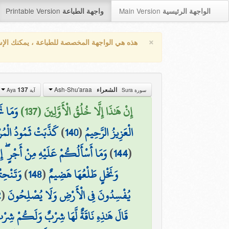
Printable Version
Main Version
الواجهة الرئيسية
واجهة الطباعة
×
هذه هي الواجهة المخصصة للطباعة ، يمكنك الإ
Ash-Shu'araa
137
الشعراء
سورة Sura
آية Aya
إِنْ هَٰذَا إِلَّا خُلُقُ الْأَوَّلِينَ (137)
وَمَا نَ
كَذَّبَتْ ثَمُودُ الْمُر
)
140
(
الْعَزِيزُ الرَّحِيمُ
وَمَا أَسْأَلُكُمْ عَلَيْهِ مِنْ أَجْرٍ ۖ إِن
)
144
(
وَتَنْحِت
)
148
(
وَنَخْلٍ طَلْعُهَا هَضِيمٌ
2
(
يُفْسِدُونَ فِي الْأَرْضِ وَلَا يُصْلِحُونَ
قَالَ هَٰذِهِ نَاقَةٌ لَّهَا شِرْبٌ وَلَكُمْ شِرْبُ