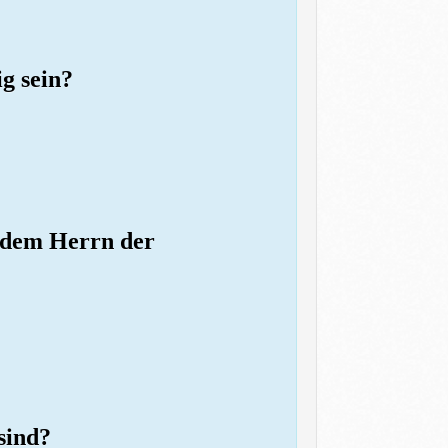
ig sein?
r dem Herrn der
sind?