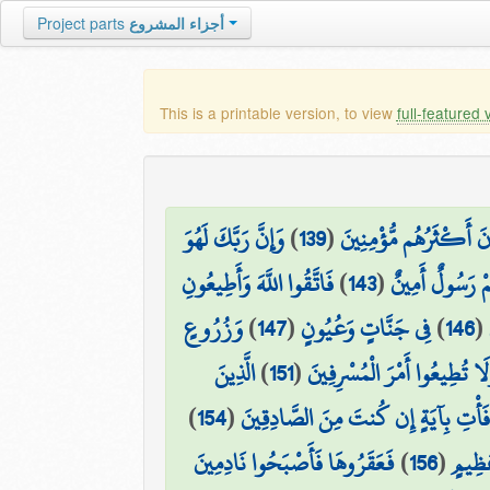
Project parts
أجزاء المشروع
This is a printable version, to view
full-featured 
وَإِنَّ رَبَّكَ لَهُوَ
)
139
(
َانَ أَكْثَرُهُم مُّؤْمِنِينَ
فَاتَّقُوا اللَّهَ وَأَطِيعُونِ
)
143
(
ْ رَسُولٌ أَمِينٌ
وَزُرُوعٍ
)
147
(
فِي جَنَّاتٍ وَعُيُونٍ
)
146
(
الَّذِينَ
)
151
(
لَا تُطِيعُوا أَمْرَ الْمُسْرِفِينَ
)
154
(
َا فَأْتِ بِآيَةٍ إِن كُنتَ مِنَ الصَّادِقِينَ
فَعَقَرُوهَا فَأَصْبَحُوا نَادِمِينَ
)
156
(
َظِيمٍ