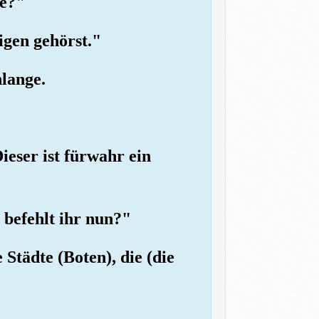
ge?"
igen gehörst."
hlange.
ieser ist fürwahr ein
 befehlt ihr nun?"
 Städte (Boten), die (die