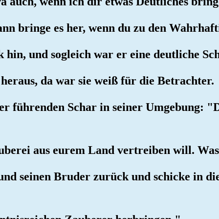
wa auch, wenn ich dir etwas Deutliches brin
Dann bringe es her, wenn du zu den Wahrhaft
k hin, und sogleich war er eine deutliche Sc
heraus, da war sie weiß für die Betrachter.
 der führenden Schar in seiner Umgebung: "D
auberei aus eurem Land vertreiben will. Was
 und seinen Bruder zurück und schicke in die