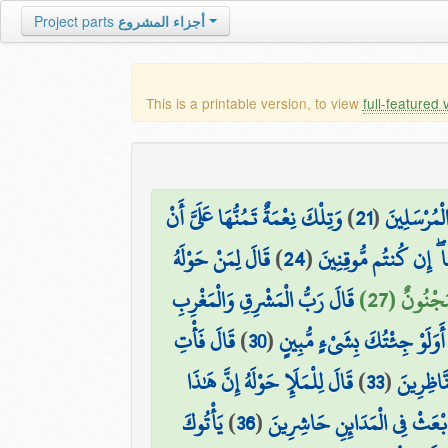
Project parts
أجزاء المشروع
This is a printable version, to view
full-featured 
وَتِلْكَ نِعْمَةٌ تَمُنُّهَا عَلَيَّ أَنْ
)
21
(
مُرْسَلِينَ
قَالَ لِمَنْ حَوْلَهُ
)
24
(
ا ۖ إِن كُنتُم مُّوقِنِينَ
َجْنُونٌ (27
قَالَ رَبُّ الْمَشْرِقِ وَالْمَغْرِبِ
قَالَ فَأْتِ
)
30
(
أَوَلَوْ جِئْتُكَ بِشَيْءٍ مُّبِينٍ
قَالَ لِلْمَلَإِ حَوْلَهُ إِنَّ هَٰذَا
)
33
(
نَّاظِرِينَ
يَأْتُوكَ
)
36
(
َابْعَثْ فِي الْمَدَائِنِ حَاشِرِينَ