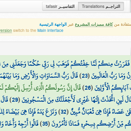
tafasir
التفاسيــر
Translations
التراجــم
ستفادة من
كافة مميزات المشروع
عبر
الواجهة الرئيسية
version
switch to the
Main interface
فَفَرَرْتُ مِنكُمْ لَمَّا خِفْتُكُمْ فَوَهَبَ لِي رَبِّي حُكْمًا وَجَعَلَنِي مِنَ الْ
قَالَ رَبُّ السَّمَاوَاتِ وَالْأَرْضِ وَمَا بَيْنَهُمَ
)
23
(
نُ وَمَا رَبُّ الْعَالَمِينَ
قَالَ إِنَّ رَسُولَكُمُ الَّذِي أُرْسِلَ إِلَيْكُمْ لَم)
)
26
(
آبَائِكُمُ الْأَوَّلِينَ
قَالَ 
)
29
(
َالَ لَئِنِ اتَّخَذْتَ إِلَٰهًا غَيْرِي لَأَجْعَلَنَّكَ مِنَ الْمَسْجُونِينَ
وَنَزَعَ يَدَهُ فَإِذَا هِيَ بَيْضَاءُ لِل
)
32
(
ْقَىٰ عَصَاهُ فَإِذَا هِيَ ثُعْبَانٌ مُّبِينٌ
قَالُوا أَرْجِهْ وَأَخَاهُ و
)
35
(
ُم مِّنْ أَرْضِكُم بِسِحْرِهِ فَمَاذَا تَأْمُرُونَ