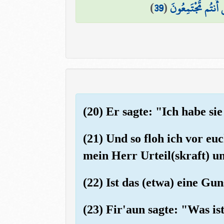
)
39
(
أَنتُم مُّجْتَمِعُونَ
(20) Er sagte: "Ich habe si
(21) Und so floh ich vor e
mein Herr Urteil(skraft) 
(22) Ist das (etwa) eine Gun
(23) Fir'aun sagte: "Was 