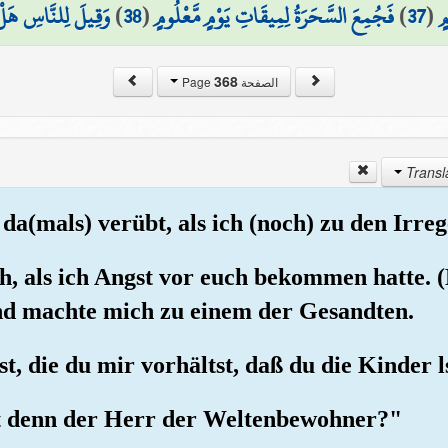
وَقِيلَ لِلنَّاسِ هَلْ 
)
38
(
فَجُمِعَ السَّحَرَةُ لِمِيقَاتِ يَوْمٍ مَّعْلُومٍ
)
37
(
ٍ
368
الصفحة Page
e da(mals) verübt, als ich (noch) zu den Irr
uch, als ich Angst vor euch bekommen hatte.
und machte mich zu einem der Gesandten.
st, die du mir vorhältst, daß du die Kinder l
ist denn der Herr der Weltenbewohner?"