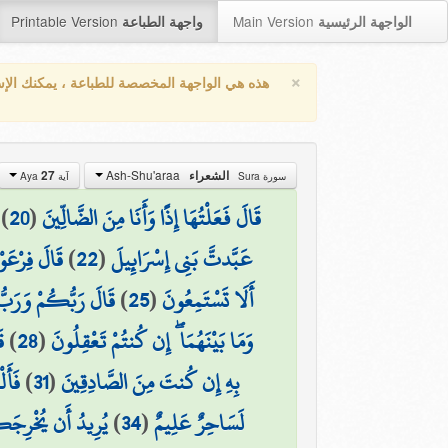
Printable Version
Main Version
الواجهة الرئيسية
واجهة الطباعة
×
هذه هي الواجهة المخصصة للطباعة ، يمكنك الإ
Ash-Shu'araa
27
الشعراء
سورة Sura
آية Aya
)
20
(
قَالَ فَعَلْتُهَا إِذًا وَأَنَا مِنَ الضَّالِّينَ
قَالَ فِرْعَوْ
)
22
(
عَبَّدتَّ بَنِي إِسْرَائِيلَ
قَالَ رَبُّكُمْ وَرَبُّ 
)
25
(
أَلَا تَسْتَمِعُونَ
ق
)
28
(
وَمَا بَيْنَهُمَا ۖ إِن كُنتُمْ تَعْقِلُونَ
فَأَل
)
31
(
بِهِ إِن كُنتَ مِنَ الصَّادِقِينَ
يُرِيدُ أَن يُخْرِجَك
)
34
(
لَسَاحِرٌ عَلِيمٌ