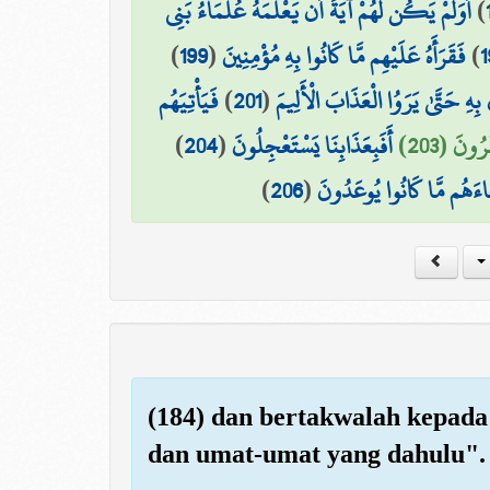
أَوَلَمْ يَكُن لَّهُمْ آيَةً أَن يَعْلَمَهُ عُلَمَاءُ بَنِي
)
)
199
(
فَقَرَأَهُ عَلَيْهِم مَّا كَانُوا بِهِ مُؤْمِنِينَ
)
1
فَيَأْتِيَهُم
)
201
(
 بِهِ حَتَّىٰ يَرَوُا الْعَذَابَ الْأَلِيمَ
)
204
(
أَفَبِعَذَابِنَا يَسْتَعْجِلُونَ
ُونَ (203
)
206
(
َاءَهُم مَّا كَانُوا يُوعَدُونَ
(184) dan bertakwalah kepada
dan umat-umat yang dahulu".