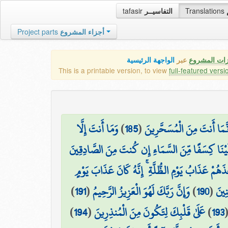
tafasir
التفاسيــر
Translations
Project parts
أجزاء المشروع
زات المشروع
عبر
الواجهة الرئيسية
This is a printable version, to view
full-featured versi
وَمَا أَنتَ إِلَّا
)
185
(
ِنَّمَا أَنتَ مِنَ الْمُسَحَّرِينَ
يْنَا كِسَفًا مِّنَ السَّمَاءِ إِن كُنتَ مِنَ الصَّادِقِينَ
َذَهُمْ عَذَابُ يَوْمِ الظُّلَّةِ ۚ إِنَّهُ كَانَ عَذَابَ يَوْمٍ
)
191
(
وَإِنَّ رَبَّكَ لَهُوَ الْعَزِيزُ الرَّحِيمُ
)
190
(
نِينَ
)
194
(
عَلَىٰ قَلْبِكَ لِتَكُونَ مِنَ الْمُنذِرِينَ
)
193