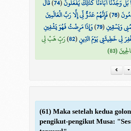
قَالَ
)
74
(
ا بَلْ وَجَدْنَا آبَاءَنَا كَذَٰلِكَ يَفْعَلُونَ
فَإِنَّهُمْ عَدُوٌّ لِّي إِلَّا رَبَّ الْعَالَمِينَ
)
76
(
َمُونَ
وَإِذَا مَرِضْتُ فَهُوَ يَشْفِينِ
)
79
(
مُنِي وَيَسْقِينِ
رَبِّ هَبْ لِي
)
82
(
ْفِرَ لِي خَطِيئَتِي يَوْمَ الدِّينِ
لِحِينَ (83
(61) Maka setelah kedua golon
pengikut-pengikut Musa: "Ses