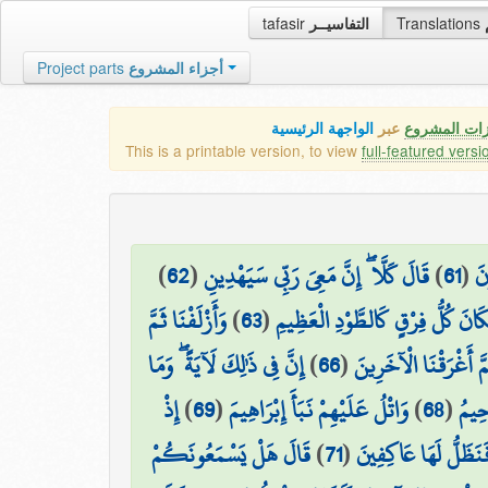
tafasir
التفاسيــر
Translations
Project parts
أجزاء المشروع
زات المشروع
عبر
الواجهة الرئيسية
This is a printable version, to view
full-featured versi
)
62
(
قَالَ كَلَّا ۖ إِنَّ مَعِيَ رَبِّي سَيَهْدِينِ
)
61
(
نَ
وَأَزْلَفْنَا ثَمَّ
)
63
(
َانَ كُلُّ فِرْقٍ كَالطَّوْدِ الْعَظِيمِ
إِنَّ فِي ذَٰلِكَ لَآيَةً ۖ وَمَا
)
66
(
مَّ أَغْرَقْنَا الْآخَرِينَ
إِذْ
)
69
(
وَاتْلُ عَلَيْهِمْ نَبَأَ إِبْرَاهِيمَ
)
68
(
َحِيمُ
قَالَ هَلْ يَسْمَعُونَكُمْ
)
71
(
َنَظَلُّ لَهَا عَاكِفِينَ