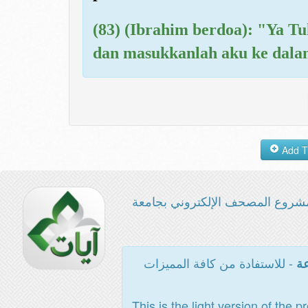
(83) (Ibrahim berdoa): "Ya T
dan masukkanlah aku ke dalam
شروع المصحف الإلكتروني بجامعة
- للاستفادة من كافة المميزات
عة
This is the light version of the p