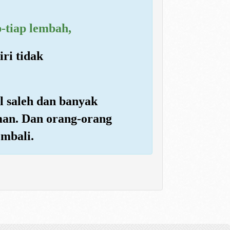
-tiap lembah,
ri tidak
l saleh dan banyak
man. Dan orang-orang
mbali.