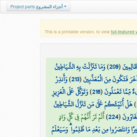
Project parts
أجزاء المشروع
This is a printable version, to view
full-featured 
وَمَا تَنَزَّلَتْ بِهِ الشَّيَاطِينُ
)
209
(
َالِمِينَ
وَأَنذِرْ
)
213
(
 آخَرَ فَتَكُونَ مِنَ الْمُعَذَّبِينَ
وَتَوَكَّلْ عَلَى الْعَزِيزِ
)
216
(
ٌ مِّمَّا تَعْمَلُونَ
هَلْ أُنَبِّئُكُمْ عَلَىٰ مَن تَنَزَّلُ الشَّيَاطِينُ
)
أَلَمْ تَرَ أَنَّهُمْ فِي كُلِّ وَادٍ
)
224
(
لْغَاوُونَ
ثِيرًا وَانتَصَرُوا مِن بَعْدِ مَا ظُلِمُوا ۗ وَسَيَعْلَمُ