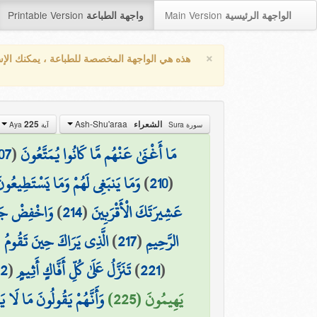
Printable Version
Main Version
الواجهة الرئيسية
واجهة الطباعة
×
هذه هي الواجهة المخصصة للطباعة ، يمكنك الإ
Ash-Shu'araa
225
الشعراء
سورة Sura
آية Aya
07
(
مَا أَغْنَىٰ عَنْهُم مَّا كَانُوا يُمَتَّعُونَ
وَمَا يَنبَغِي لَهُمْ وَمَا يَسْتَطِيعُون
)
210
(
وَاخْفِضْ جَنَا
)
214
(
عَشِيرَتَكَ الْأَقْرَبِينَ
(
الَّذِي يَرَاكَ حِينَ تَقُومُ
)
217
(
الرَّحِيمِ
22
(
تَنَزَّلُ عَلَىٰ كُلِّ أَفَّاكٍ أَثِيمٍ
)
221
(
يَهِيمُونَ (225)
وَأَنَّهُمْ يَقُولُونَ مَا لَا ي