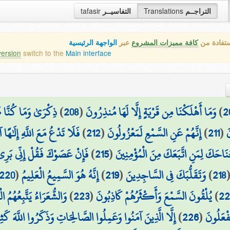
tafasir
التفاسيــر
Translations
التراجــم
ستفادة من
كافة مميزات المشروع
عبر
الواجهة الرئيسية
version
switch to the
Main interface
ذِكْرَىٰ وَمَا كُنَّا ظ
)
208
(
وَمَا أَهْلَكْنَا مِن قَرْيَةٍ إِلَّا لَهَا مُنذِرُونَ
)
2
فَلَا تَدْعُ مَعَ اللَّهِ إِلَٰهًا
)
212
(
إِنَّهُمْ عَنِ السَّمْعِ لَمَعْزُولُونَ
)
211
(
َ
فَإِنْ عَصَوْكَ فَقُلْ إِنِّي بَرِيء
)
215
(
حَكَ لِمَنِ اتَّبَعَكَ مِنَ الْمُؤْمِنِينَ
220
(
إِنَّهُ هُوَ السَّمِيعُ الْعَلِيمُ
)
219
(
وَتَقَلُّبَكَ فِي السَّاجِدِينَ
)
218
وَالشُّعَرَاءُ يَتَّبِعُهُمُ ا
)
223
(
يُلْقُونَ السَّمْعَ وَأَكْثَرُهُمْ كَاذِبُونَ
)
2
إِلَّا الَّذِينَ آمَنُوا وَعَمِلُوا الصَّالِحَاتِ وَذَكَرُوا اللَّهَ كَ
)
226
(
َفْعَلُونَ