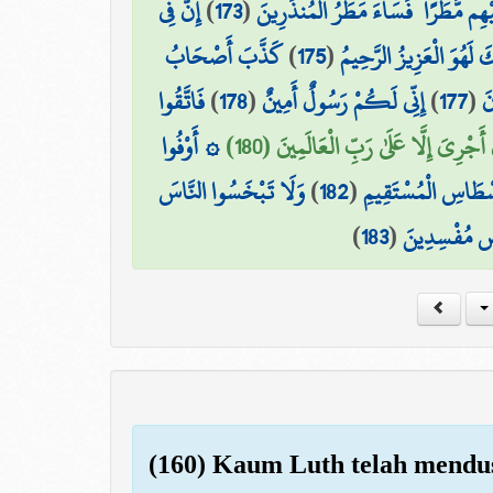
إِنَّ فِي
)
173
(
يْهِم مَّطَرًا ۖ فَسَاءَ مَطَرُ الْمُنذَرِينَ
كَذَّبَ أَصْحَابُ
)
175
(
َكَ لَهُوَ الْعَزِيزُ الرَّحِيمُ
فَاتَّقُوا
)
178
(
إِنِّي لَكُمْ رَسُولٌ أَمِينٌ
)
177
(
نَ
َجْرِيَ إِلَّا عَلَىٰ رَبِّ الْعَالَمِينَ (180
۞ أَوْفُوا
وَلَا تَبْخَسُوا النَّاسَ
)
182
(
سْطَاسِ الْمُسْتَقِيمِ
)
183
(
رْضِ مُفْسِدِينَ
(160) Kaum Luth telah mendus