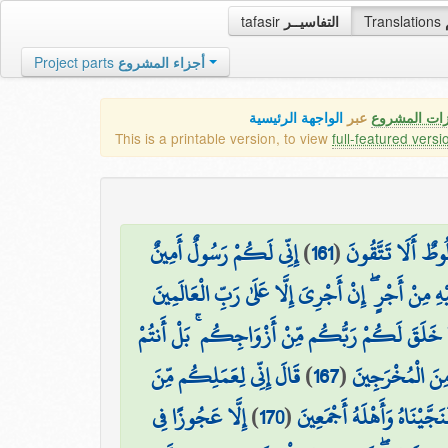
tafasir
التفاسيــر
Translations
Project parts
أجزاء المشروع
زات المشروع
عبر
الواجهة الرئيسية
This is a printable version, to view
full-featured versi
إِنِّي لَكُمْ رَسُولٌ أَمِينٌ
)
161
(
ُوطٌ أَلَا تَتَّقُونَ
ِ مِنْ أَجْرٍ ۖ إِنْ أَجْرِيَ إِلَّا عَلَىٰ رَبِّ الْعَالَمِينَ
 خَلَقَ لَكُمْ رَبُّكُم مِّنْ أَزْوَاجِكُم ۚ بَلْ أَنتُمْ
قَالَ إِنِّي لِعَمَلِكُم مِّنَ
)
167
(
 مِنَ الْمُخْرَجِينَ
إِلَّا عَجُوزًا فِي
)
170
(
نَجَّيْنَاهُ وَأَهْلَهُ أَجْمَعِينَ