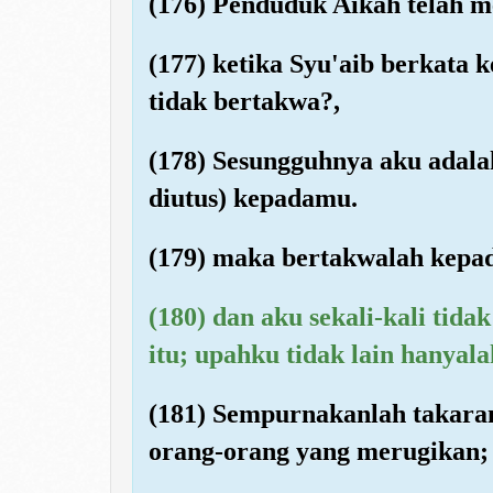
(176) Penduduk Aikah telah m
(177) ketika Syu'aib berkat
tidak bertakwa?,
(178) Sesungguhnya aku adala
diutus) kepadamu.
(179) maka bertakwalah kepad
(180) dan aku sekali-kali tid
itu; upahku tidak lain hanyal
(181) Sempurnakanlah takara
orang-orang yang merugikan;